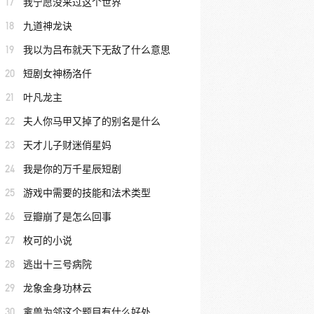
17
我宁愿没来过这个世界
18
九道神龙诀
19
我以为吕布就天下无敌了什么意思
20
短剧女神杨洛仟
21
叶凡龙主
22
夫人你马甲又掉了的别名是什么
23
天才儿子财迷俏星妈
24
我是你的万千星辰短剧
25
游戏中需要的技能和法术类型
26
豆瓣崩了是怎么回事
27
枚可的小说
28
逃出十三号病院
29
龙象金身功林云
30
禽兽为邻这个题目有什么好处