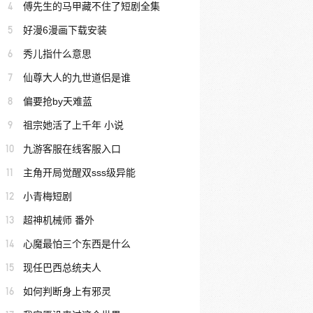
4
傅先生的马甲藏不住了短剧全集
5
好漫6漫画下载安装
6
秀儿指什么意思
7
仙尊大人的九世道侣是谁
8
偏要抢by天难蓝
9
祖宗她活了上千年 小说
10
九游客服在线客服入口
11
主角开局觉醒双sss级异能
12
小青梅短剧
13
超神机械师 番外
14
心魔最怕三个东西是什么
15
现任巴西总统夫人
16
如何判断身上有邪灵