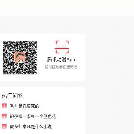
腾讯动漫App
随时随地看正版动漫
热门问答
1
秀儿第几集死的
2
验孕棒一条杠一个蓝色花
3
驭龙师秦凡是什么小说