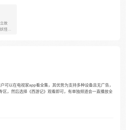
立故
妖怪大
己的生存
祈愿从
却因堕
十年
护族人
霸主，
…
用户可以在电视家app看全集，其优势为支持多种设备且无广告，
剧专区，然后选择《西游记》观看即可，有单独频道会一直播放全