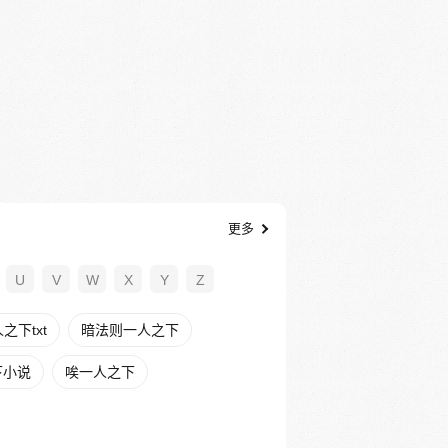
更多
U
V
W
X
Y
Z
下txt
暗法则一人之下
下小说
唉一人之下