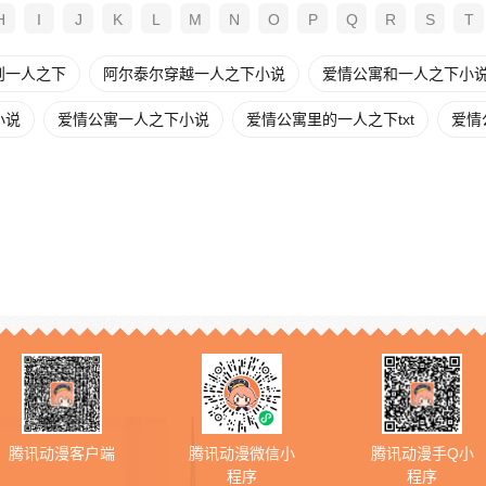
H
I
J
K
L
M
N
O
P
Q
R
S
T
则一人之下
阿尔泰尔穿越一人之下小说
爱情公寓和一人之下小
小说
爱情公寓一人之下小说
爱情公寓里的一人之下txt
爱情
腾讯动漫客户端
腾讯动漫微信小
腾讯动漫手Q小
程序
程序