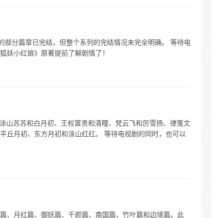
小红娘》的部分篇章已完结，但整个系列的完结情况未完全明确。 等待电
狐妖小红娘》原著提前了解剧情了！
括：涂山苏苏和白月初、王权富贵和清瞳、梵云飞和厉雪扬、律笺文
平丘月初、东方月初和涂山红红。 等待电视剧的同时，也可以
篇、月红篇、御妖篇、千颜篇、南国篇、竹叶篇和边境篇。此