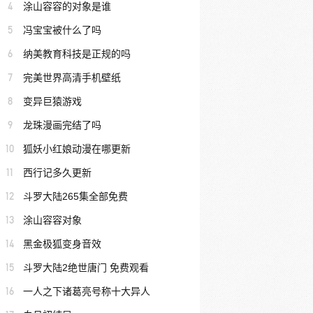
4
涂山容容的对象是谁
5
冯宝宝被什么了吗
6
纳美教育科技是正规的吗
7
完美世界高清手机壁纸
8
变异巨猿游戏
9
龙珠漫画完结了吗
10
狐妖小红娘动漫在哪更新
11
西行记多久更新
12
斗罗大陆265集全部免费
13
涂山容容对象
14
黑金极狐变身音效
15
斗罗大陆2绝世唐门 免费观看
16
一人之下诸葛亮号称十大异人