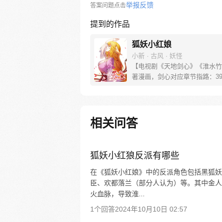
举报反馈
答案问题点击
提到的作品
狐妖小红娘
小新 · 古风 · 妖怪
【电视剧《天地剑心》《淮水竹
著漫画，剑心对应章节指路：39-
水对应章节指路272-301】 迷
妖，正太道士没节操。自古人妖
恋，千载孽缘一线牵。（每周周
新。）
相关问答
狐妖小红狼反派有哪些
在《狐妖小红娘》中的反派角色包括黑狐妖
臣、欢都落兰（部分人认为）等。其中金人
火血脉，导致淮...
1个回答
2024年10月10日 02:57