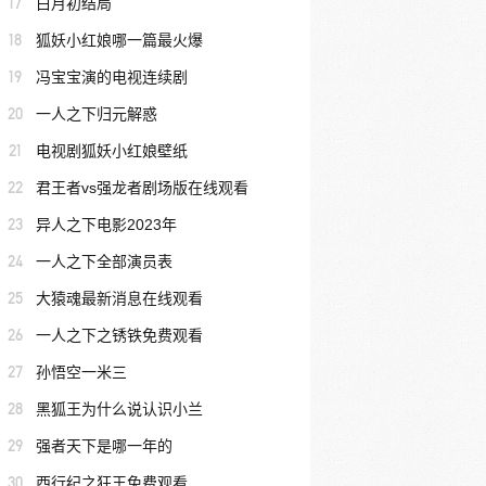
17
白月初结局
18
狐妖小红娘哪一篇最火爆
19
冯宝宝演的电视连续剧
20
一人之下归元解惑
21
电视剧狐妖小红娘壁纸
22
君王者vs强龙者剧场版在线观看
23
异人之下电影2023年
24
一人之下全部演员表
25
大猿魂最新消息在线观看
26
一人之下之锈铁免费观看
27
孙悟空一米三
28
黑狐王为什么说认识小兰
29
强者天下是哪一年的
30
西行纪之狂王免费观看