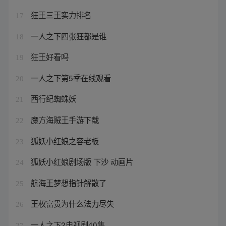
狂王三王实力排名
17
一人之下四张狂都是谁
18
狂王好看吗
19
一人之下第5季在线观看
20
西行纪蜘蛛妖
21
魔方海贼王手游下载
22
狐妖小红娘之容老板
23
狐妖小红娘剧场版 下沙 动画片
24
航海王梦想指针解散了
25
王权富贵为什么法力尽失
26
一人之下2电视剧40集
27