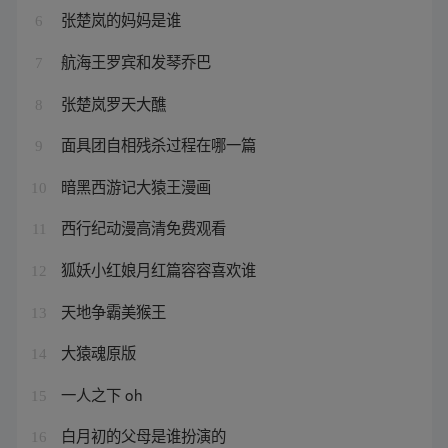
张楚岚的妈妈是谁
6
航海王罗宾和发琴乔巴
7
张楚岚罗天大醮
8
面具团自相残杀过程在哪一篇
9
暗黑西游记大猿王漫画
10
西行纪动漫高清免费观看
11
狐妖小红娘月红篇容容喜欢谁
12
天地争霸美猴王
13
大猿魂原版
14
一人之下 oh
15
白月初的父母是谁扮演的
16