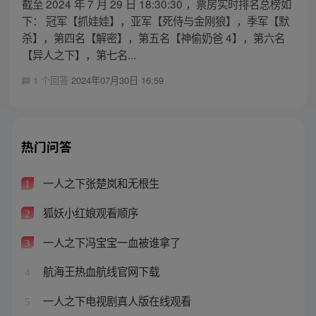
截至 2024 年 7 月 29 日 18:30:30 ，票房实时排名总榜如
下： 冠军【抓娃娃】，亚军【死侍与金刚狼】，季军【默
杀】，第四名【解密】，第五名【神偷奶爸 4】，第六名
【异人之下】，第七名...
1 个回答
2024年07月30日 16:59
热门问答
一人之下张楚岚和无根生
1
狐妖小红娘观看顺序
2
一人之下冯宝宝一血被谁拿了
3
航海王热血航线官网下载
4
一人之下电视剧真人版在线观看
5