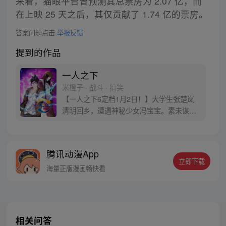
来看，猫眼平台曾预测其总票房为 2.07 亿，而
在上映 25 天之后，其仅贡献了 1.74 亿的票房。
答案问题点击
举报反馈
提到的作品
一人之下
米橙子 · 战斗 · 搞笑
【一人之下6定档1月2日！】大学生张楚岚
清明回乡，遭遇神秘少女冯宝宝。素未谋面
的冯宝宝却对张楚岚异常熟悉，并将其带去
自己打工的快递公司。为了帮冯宝宝寻找她
的身世，也为了查清自己与爷爷身上的秘
腾讯动漫App
密，张楚岚的生活被彻底颠覆，与冯宝宝一
立即下载
同踏上“异人”之旅。
海量正版漫画畅快看
相关问答