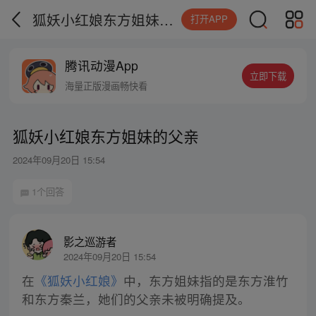
狐妖小红娘东方姐妹的父亲
打开APP
腾讯动漫App
立即下载
海量正版漫画畅快看
狐妖小红娘东方姐妹的父亲
2024年09月20日 15:54
1个回答
影之巡游者
2024年09月20日 15:54
在
《狐妖小红娘》
中，东方姐妹指的是东方淮竹
和东方秦兰，她们的父亲未被明确提及。