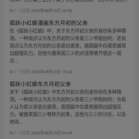
1 个回答
2024年08月16日 00:59
狐妖小红娘漫画东方月初的父亲
在《狐妖小红娘》中，关于东方月初父亲的身份有多种猜
测。一种观点认为东方月初的父亲是三少爷假扮的；还有
观点认为东方月初的父亲是白裘恩，南国篇中白裘恩展现
出超强实力，且他与傲来国三少的对话等情节使这一观
点...
1 个回答
2024年08月10日 15:34
狐妖小红娘东方月初父亲
关于《狐妖小红娘》中东方月初父亲的身份存在多种猜
测。一种观点认为东方月初的父亲是三少爷假扮的；也有
人认为其父亲是白裘恩，南国篇中白裘恩展现出超强实
力，被傲来国三少尊称为前辈，且他与三少的讨论，以及
他说...
1 个回答
2024年08月10日 04:49