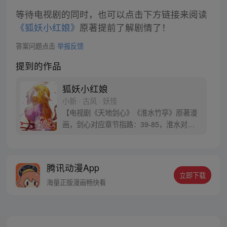
等待电视剧的同时，也可以点击下方链接来阅读
《狐妖小红娘》
原著提前了解剧情了！
答案问题点击
举报反馈
提到的作品
狐妖小红娘
小新 · 古风 · 妖怪
【电视剧《天地剑心》《淮水竹亭》原著漫
画，剑心对应章节指路：39-85，淮水对应
章节指路272-301】 迷糊萝莉小狐妖，正太
道士没节操。自古人妖生死恋，千载孽缘一
线牵。（每周周四更新。）
腾讯动漫App
立即下载
海量正版漫画畅快看