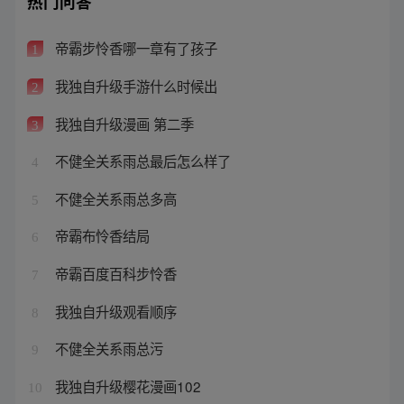
热门问答
帝霸步怜香哪一章有了孩子
1
我独自升级手游什么时候出
2
我独自升级漫画 第二季
3
不健全关系雨总最后怎么样了
4
不健全关系雨总多高
5
帝霸布怜香结局
6
帝霸百度百科步怜香
7
我独自升级观看顺序
8
不健全关系雨总污
9
我独自升级樱花漫画102
10