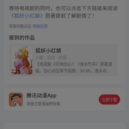
等待电视剧的同时，也可以点击下方链接来阅读
《狐妖小红娘》
原著提前了解剧情了！
答案问题点击
举报反馈
提到的作品
狐妖小红娘
小新 · 古风 · 妖怪
【电视剧《天地剑心》《淮水竹亭》原著漫
画，剑心对应章节指路：39-85，淮水对应
章节指路272-301】 迷糊萝莉小狐妖，正太
道士没节操。自古人妖生死恋，千载孽缘一
线牵。（每周周四更新。）
腾讯动漫App
立即下载
海量正版漫画畅快看