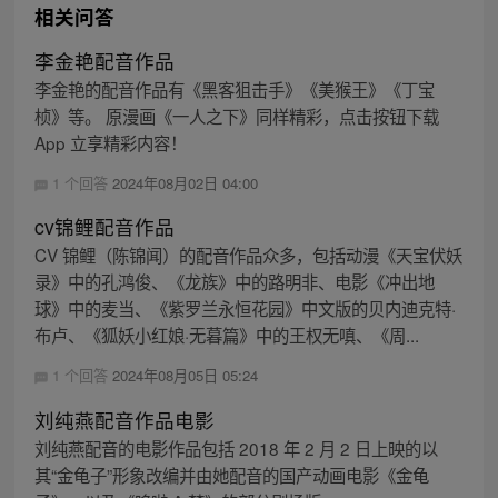
相关问答
李金艳配音作品
李金艳的配音作品有《黑客狙击手》《美猴王》《丁宝
桢》等。 原漫画《一人之下》同样精彩，点击按钮下载
App 立享精彩内容！
1 个回答
2024年08月02日 04:00
cv锦鲤配音作品
CV 锦鲤（陈锦闻）的配音作品众多，包括动漫《天宝伏妖
录》中的孔鸿俊、《龙族》中的路明非、电影《冲出地
球》中的麦当、《紫罗兰永恒花园》中文版的贝内迪克特·
布卢、《狐妖小红娘·无暮篇》中的王权无嗔、《周...
1 个回答
2024年08月05日 05:24
刘纯燕配音作品电影
刘纯燕配音的电影作品包括 2018 年 2 月 2 日上映的以
其“金龟子”形象改编并由她配音的国产动画电影《金龟