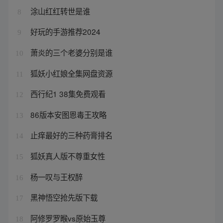
涂山红红转世是谁
8
好玩的手游推荐2024
9
萧炎的三个老婆分别是谁
10
狐妖小红娘全集网盘资源
11
西行纪1 38集免费观看
12
86版本安图恩毒王攻略
13
止痒最好的三种药膏排名
14
狐妖真人版不尊重女性
15
杨一叹与王权醉
16
黑神悟空抢先版下载
17
阿修罗罗睺vs原始玉尊
18