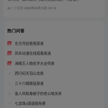
1 个回答
2024年09月16日 04:12
热门问答
东方月初爸爸是谁
1
风车动漫在线观看高清
2
海贼王人物名字大全列表
3
西行纪天羽山龙族
4
三十六贼叛徒是谁
5
金人风和毒娘子的老公啥关系
6
七龙珠z国语版免费
7