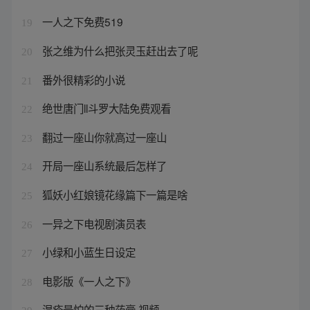
一人之下免费519
19
张之维为什么把张灵玉赶出去了呢
20
番外很精彩的小说
21
绝世唐门ll斗罗大陆免费观看
22
翻过一座山你就高过一座山
23
开局一座山系统最后怎样了
24
狐妖小红娘镜花缘篇下一篇是啥
25
一异之下电视剧演员表
26
小绿和小蓝生日设定
27
电影版《一人之下》
28
湿疹最怕的三种药膏 视频