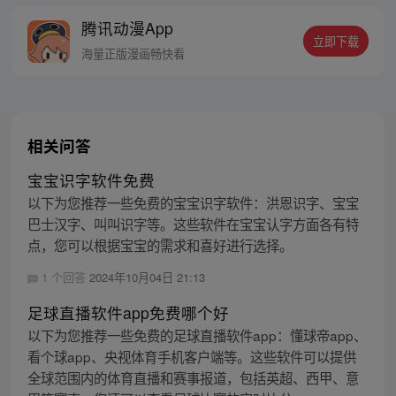
响彻妖界，却因堕入暗魂无法再守护重要之
腾讯动漫App
人…六十年后，他再次破石而出，背负着守
立即下载
护族人的希望和信念打败了妖怪大道的霸
海量正版漫画畅快看
主，成为猴群之王，但故事仍在继续…
相关问答
宝宝识字软件免费
以下为您推荐一些免费的宝宝识字软件：洪恩识字、宝宝
巴士汉字、叫叫识字等。这些软件在宝宝认字方面各有特
点，您可以根据宝宝的需求和喜好进行选择。
1 个回答
2024年10月04日 21:13
足球直播软件app免费哪个好
以下为您推荐一些免费的足球直播软件app：懂球帝app、
看个球app、央视体育手机客户端等。这些软件可以提供
全球范围内的体育直播和赛事报道，包括英超、西甲、意