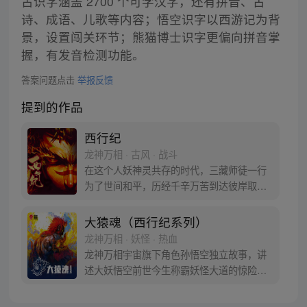
古识字涵盖 2700 个可学汉字，还有拼音、古
诗、成语、儿歌等内容；悟空识字以西游记为背
景，设置闯关环节；熊猫博士识字更偏向拼音掌
握，有发音检测功能。
答案问题点击
举报反馈
提到的作品
西行纪
龙神万相 · 古风 · 战斗
在这个人妖神灵共存的时代，三藏师徒一行
为了世间和平，历经千辛万苦到达彼岸取
得“永恒之火”拯救苍生，可世间并没有因此
变得美好….随着阴谋慢慢揭露，暗魂四起,
大猿魂（西行纪系列）
为了让“永恒之火”重新归位，小狼妖白狼不
龙神万相 · 妖怪 · 热血
辞万难，找到唐三藏大法师，和他一起重新
龙神万相宇宙旗下角色孙悟空独立故事，讲
寻回徒弟们，组成全新“西行小队”，再度踏
述大妖悟空前世今生称霸妖怪大道的惊险历
上西行之旅……
程。 妖怪大道有自己的生存之道，某日，一
位猴妖因人类的祈愿从天而降，以鬼魈之名