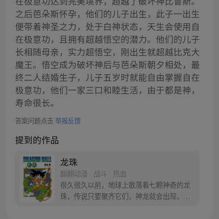
在极意功达到完美境界，超越了破坏神比鲁斯。
之后芭朵斯怀孕，他们的儿子出生，此子一出生
便带着神圣之力，处于白神状态，天生会使用自
在极意功，且拥有超越悟空的潜力。他们的儿子
长相随母亲，实力超悟空，刚出生就超越比克大
魔王。悟空成为破坏神后与芭朵斯朝夕相处，最
终二人结婚生子，儿子五岁时就能自由掌握自在
极意功，他们一家三口和睦生活，由于都是神，
寿命很长。
答案问题点击
举报反馈
提到的作品
龙珠
翻翻动漫 · 战斗 · 热血
很久很久以前，地球上散落着七颗神奇的龙
珠，传说只要聚齐它们，神龙就会出现，并
可以为人实现一个愿望。为了寻找龙珠，布
尔玛和孙悟空踏上了奇妙的寻珠之旅……