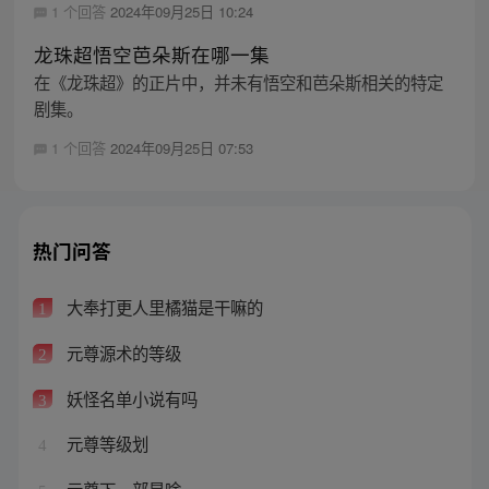
1 个回答
2024年09月25日 10:24
龙珠超悟空芭朵斯在哪一集
在《龙珠超》的正片中，并未有悟空和芭朵斯相关的特定
剧集。
1 个回答
2024年09月25日 07:53
热门问答
大奉打更人里橘猫是干嘛的
1
元尊源术的等级
2
妖怪名单小说有吗
3
元尊等级划
4
元尊下一部是啥