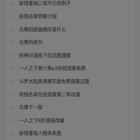
妖怪客栈三观不正的例子
16
妖怪名单阴眼介绍
17
元尊四部曲顺序是什么
18
元尊的修为
19
妖神记漫画下拉式酷漫屋
20
一人之下第六季p3在线观看免费
21
斗罗大陆高清樱花版免费观看迅雷
22
妖怪名单在线观看第二季动漫
23
元尊下一部
24
一人之下5的漫画改编
25
妖怪客栈人物关系图
26