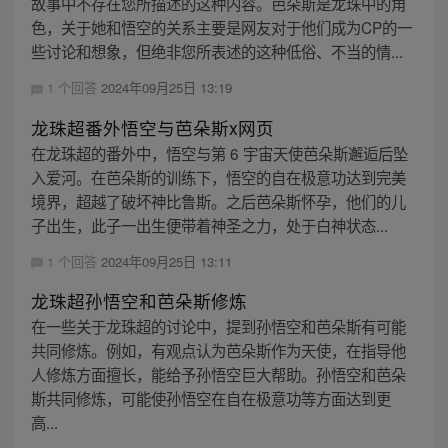
故事中不存在您所描述的这种内容。芭朵斯是龙珠中的角
色，关于她和悟空的关系主要是网友对于他们成为CP的一
些讨论和想象，但绝非您所表述的这种低俗、不当的情...
1 个回答
2024年09月25日 13:19
龙珠超番外悟空与芭朵斯x网页
在龙珠超的番外中，悟空与第 6 宇宙天使芭朵斯邂逅后坠
入爱河。在芭朵斯的训练下，悟空的自在极意功达到完美
境界，超越了破坏神比鲁斯。之后芭朵斯怀孕，他们的儿
子出生，此子一出生便带着神圣之力，处于白神状态...
1 个回答
2024年09月25日 13:11
龙珠超孙悟空和芭朵斯修炼
在一些关于龙珠超的讨论中，提到孙悟空和芭朵斯有可能
共同修炼。例如，有观点认为芭朵斯作为天使，在指导他
人修炼方面擅长，能给予孙悟空巨大帮助。孙悟空和芭朵
斯共同修炼，可能使孙悟空在自在极意功等方面达到更
高...