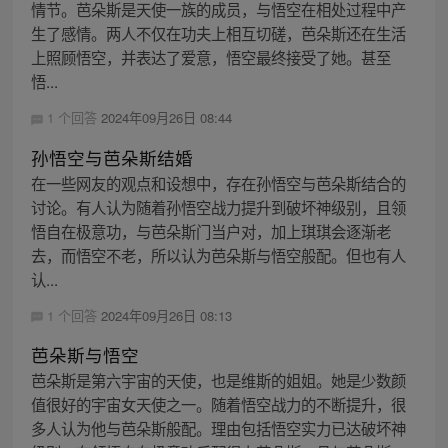
情节。芭朵斯是天使一族的成员，与悟空在相处过程中产
生了感情。两人不仅在功夫上相互切磋，芭朵斯还在生活
上照顾悟空，并表达了爱意，悟空最终接受了她。甚至
悟...
1 个回答
2024年09月26日 08:44
孙悟空与芭朵斯结婚
在一些网友的观点和设想中，存在孙悟空与芭朵斯结合的
讨论。有人认为随着孙悟空战力提升到破坏神级别，且领
悟自在极意功，与芭朵斯门当户对，加上琪琪会逐渐老
去，而悟空不老，所以认为芭朵斯与悟空般配。但也有人
认...
1 个回答
2024年09月26日 08:13
芭朵斯与悟空
芭朵斯是第六宇宙的天使，也是维斯的姐姐。她是少数颜
值很好的宇宙女天使之一。随着悟空战力的不断提升，很
多人认为他与芭朵斯般配。理由包括悟空实力已达破坏神