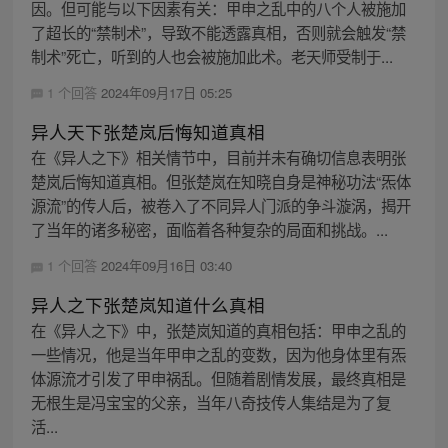
因。但可能与以下因素有关：甲申之乱中的八个人被施加
了超长的“禁制术”，导致不能透露真相，否则就会触发“禁
制术”死亡，听到的人也会被施加此术。老天师受制于...
1 个回答
2024年09月17日 05:25
异人天下张楚岚后悔知道真相
在《异人之下》相关情节中，目前并未有确切信息表明张
楚岚后悔知道真相。但张楚岚在知晓自身是神秘功法“炁体
源流”的传人后，被卷入了不同异人门派的争斗漩涡，揭开
了当年的诸多秘密，面临着各种复杂的局面和挑战。...
1 个回答
2024年09月16日 03:40
异人之下张楚岚知道什么真相
在《异人之下》中，张楚岚知道的真相包括：甲申之乱的
一些情况，他是当年甲申之乱的变数，因为他身体里有炁
体源流才引发了甲申祸乱。但随着剧情发展，最终真相是
无根生是冯宝宝的父亲，当年八奇技传人集结是为了复
活...