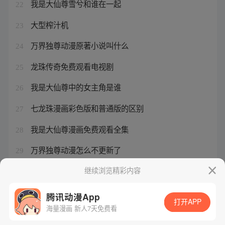
我是大仙尊雪兮和谁在一起
22
大型榨汁机
23
万界独尊动漫原著小说叫什么
24
龙珠传奇免费观看电视剧
25
我是大仙尊中的女主角是谁
26
七龙珠漫画彩色版和普通版的区别
27
我是大仙尊漫画免费观看全集
28
万界独尊动漫怎么不更新了
29
海贼王116话漫画
继续浏览精彩内容
30
腾讯动漫App
打开APP
海量漫画 新人7天免费看
腾讯漫画
起点读书
QQ阅读