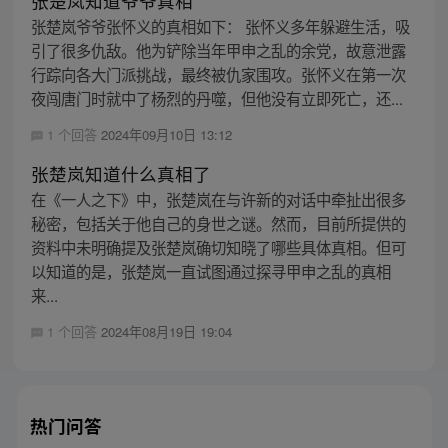
张楚岚知道爷爷真相
张楚岚爷爷张怀义的真相如下： 张怀义多年躲避生活，吸
引了很多仇敌。他为铲除当年甲申之乱的余党，故意泄露
行踪向各大门派挑战，最终被仇家围攻。张怀义在第一次
夜闯唐门时就中了杨烈的丹噬，但他没有立即死亡，还...
1 个回答
2024年09月10日 13:12
张楚岚知道什么真相了
在《一人之下》中，张楚岚在与许新的对话中牵扯出很多
秘密，包括关于他自己的身世之谜。然而，目前所提供的
资料中未明确提及张楚岚确切知晓了哪些具体真相。但可
以知道的是，张楚岚一直试图通过探寻甲申之乱的真相
来...
1 个回答
2024年08月19日 19:04
热门问答