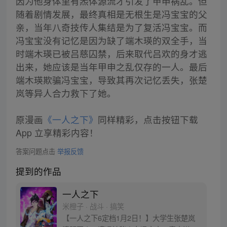
因为他身体里有炁体源流才引发了甲申祸乱。但
随着剧情发展，最终真相是无根生是冯宝宝的父
亲，当年八奇技传人集结是为了复活冯宝宝。而
冯宝宝没有记忆是因为缺了端木瑛的双全手，当
时端木瑛已被吕慈囚禁，后来取代吕欢的身才逃
出来，她应该是当年甲申之乱仅存的一人。最后
端木瑛欺骗冯宝宝，导致其再次记忆丢失，张楚
岚等异人合力救下了她。
原漫画
《一人之下》
同样精彩，点击按钮下载
App 立享精彩内容！
答案问题点击
举报反馈
提到的作品
一人之下
米橙子 · 战斗 · 搞笑
【一人之下6定档1月2日！】大学生张楚岚