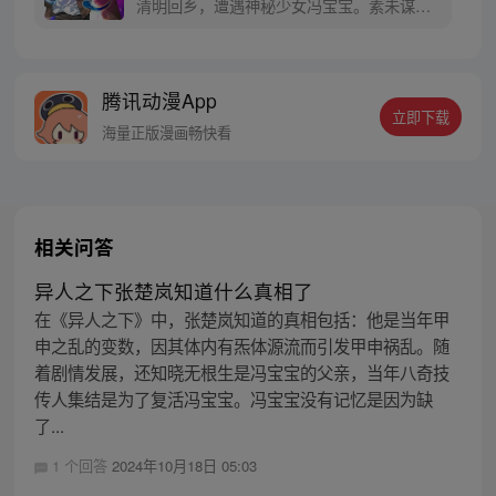
清明回乡，遭遇神秘少女冯宝宝。素未谋面
的冯宝宝却对张楚岚异常熟悉，并将其带去
自己打工的快递公司。为了帮冯宝宝寻找她
的身世，也为了查清自己与爷爷身上的秘
腾讯动漫App
密，张楚岚的生活被彻底颠覆，与冯宝宝一
立即下载
同踏上“异人”之旅。
海量正版漫画畅快看
相关问答
异人之下张楚岚知道什么真相了
在《异人之下》中，张楚岚知道的真相包括：他是当年甲
申之乱的变数，因其体内有炁体源流而引发甲申祸乱。随
着剧情发展，还知晓无根生是冯宝宝的父亲，当年八奇技
传人集结是为了复活冯宝宝。冯宝宝没有记忆是因为缺
了...
1 个回答
2024年10月18日 05:03