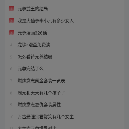
元尊武王的结局
1
我是大仙尊李小凡有多少女人
2
元尊漫画326话
3
龙珠z漫画免费读
4
怎么看待元尊结局
5
元尊完结了么
6
燃烧意志氪金套装一览表
7
周元和夭夭有几个孩子了
8
燃烧意志复仇套装属性
9
万古最强宗君常笑有几个女主
10
大主宰元尊境界对比
11