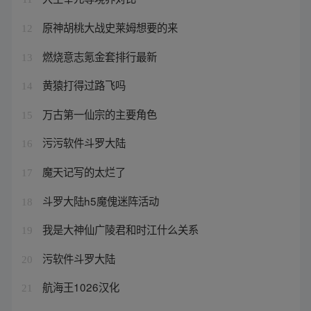
原神胡桃大战史莱姆想要的来
12
燃烧意志氪金套排行最新
13
黄猿打得过路飞吗
14
万古第一仙宗的主要角色
15
污污软件斗罗大陆
16
魔天记写的太烂了
17
斗罗大陆h5魔傀迷阵活动
18
我是大神仙广陵君和时江什么关系
19
污软件斗罗大陆
20
航海王1026汉化
21