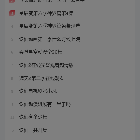
2
星辰变第六季神界篇第4集
3
星辰变第六季神界篇免费观看
4
诛仙动画第三季什么时候上映
5
吞噬星空动漫全36集
6
诛仙2在线完整观看超清版
7
遮天2第二季在线观看
8
诛仙电视剧张小凡
9
诛仙动漫进展有一半了吗
10
诛仙有多少集
11
诛仙一共几集
12