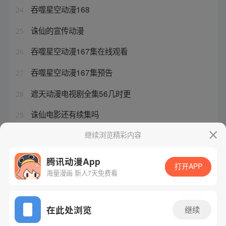
吞噬星空动漫168
24
诛仙的宣传动漫
25
吞噬星空动漫167集在线观看
26
吞噬星空动漫167集预告
27
遮天动漫电视剧全集56几时更
28
诛仙电影还有续集吗
29
诛仙何时上映
继续浏览精彩内容
30
腾讯动漫App
打开APP
海量漫画 新人7天免费看
腾讯漫画
起点读书
QQ阅读
网站备案/许可证号：粤B2-20090059-5
在此处浏览
继续
Copyright©1998 - 2026 Tencent. All Rights Reserved