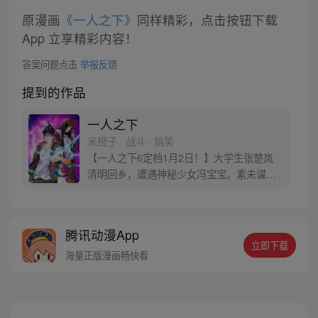
原漫画
《一人之下》
同样精彩，点击按钮下载
App 立享精彩内容！
答案问题点击
举报反馈
提到的作品
一人之下
米橙子 · 战斗 · 搞笑
【一人之下6定档1月2日！】大学生张楚岚
清明回乡，遭遇神秘少女冯宝宝。素未谋面
的冯宝宝却对张楚岚异常熟悉，并将其带去
自己打工的快递公司。为了帮冯宝宝寻找她
的身世，也为了查清自己与爷爷身上的秘
腾讯动漫App
密，张楚岚的生活被彻底颠覆，与冯宝宝一
立即下载
同踏上“异人”之旅。
海量正版漫画畅快看