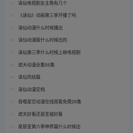
诛仙电视剧女主角有几个
13
《诛仙》动画第三季开播了吗
14
诛仙动漫什么时候播出
15
诛仙动漫版什么时候出的
16
诛仙第三季什么时候上映电视剧
17
遮天动漫全集56集
18
诛仙完结篇
19
诛仙动漫定档
20
吞噬星空动漫在线观看免费26集
21
遮天好看还是圣墟好看
22
星辰变第六季神界篇什么时候出
23