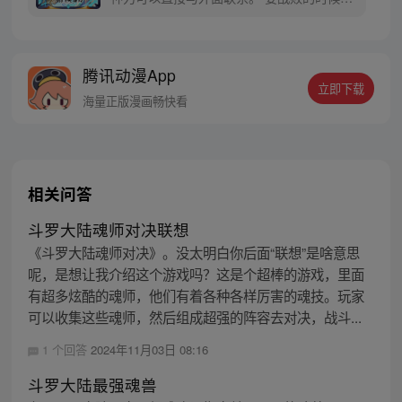
从遥远的斗罗大陆…神界，瞬间翻盘！ 众神
之战，谁与争锋？ 当主角光环碰到一起，谁
能更胜一筹？这是属于唐门的一场众神之
腾讯动漫App
战！
立即下载
海量正版漫画畅快看
相关问答
斗罗大陆魂师对决联想
《斗罗大陆魂师对决》。没太明白你后面“联想”是啥意思
呢，是想让我介绍这个游戏吗？这是个超棒的游戏，里面
有超多炫酷的魂师，他们有着各种各样厉害的魂技。玩家
可以收集这些魂师，然后组成超强的阵容去对决，战斗...
1 个回答
2024年11月03日 08:16
斗罗大陆最强魂兽