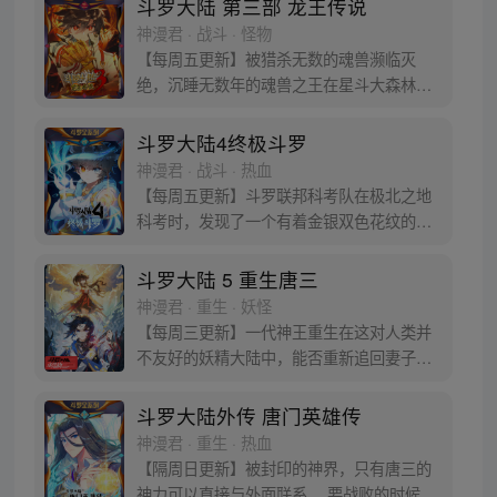
斗罗大陆 第三部 龙王传说
浩横空出世，一切的神奇都将一一展现。 唐
神漫君 · 战斗 · 怪物
门暗器能否重振雄风，唐门能否重现辉煌，
【每周五更新】被猎杀无数的魂兽濒临灭
一切尽绝世唐门！
绝，沉睡无数年的魂兽之王在星斗大森林最
后的净土苏醒，复仇之战暗云密布。当“废武
魂”遇上执着而顽强的少年唐舞麟，万众瞩目
斗罗大陆4终极斗罗
的武魂传奇将再次被书写。我们不期待奇
神漫君 · 战斗 · 热血
迹，但要给奇迹一个机会。
【每周五更新】斗罗联邦科考队在极北之地
科考时，发现了一个有着金银双色花纹的
蛋。他们探查后发现里面居然有生命迹象，
于是赶忙将其带回研究所进行孵化。蛋孵化
斗罗大陆 5 重生唐三
出来了，可孵出来的是一个婴儿，一个和人
神漫君 · 重生 · 妖怪
类一模一样的孩子；与此同时，联邦研究所
【每周三更新】一代神王重生在这对人类并
正在解冻一名银色长发女子，而一名蓝发青
不友好的妖精大陆中，能否重新追回妻子。
年则在海滨被人发现
千奇百怪的妖神变又会带给他怎样的重生之
路？尽在一代神王至情追妻之旅，斗罗大陆
斗罗大陆外传 唐门英雄传
第五部，重生唐三!
神漫君 · 重生 · 热血
【隔周日更新】被封印的神界，只有唐三的
神力可以直接与外面联系。 要战败的时候，