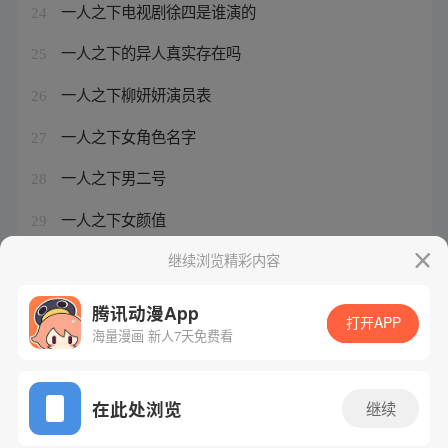
一人之下电视剧徐四是谁演的
24
一人之下的异人真实存在吗
25
一人之下柳妍妍演员表
26
一人之下女角色名字
27
一人之下男二号
28
一人之下女颜值
29
一人之下墨输
继续浏览精彩内容
30
腾讯动漫App
打开APP
海量漫画 新人7天免费看
腾讯漫画
起点读书
QQ阅读
网站备案/许可证号：粤B2-20090059-5
在此处浏览
继续
Copyright©1998 - 2026 Tencent. All Rights Reserved