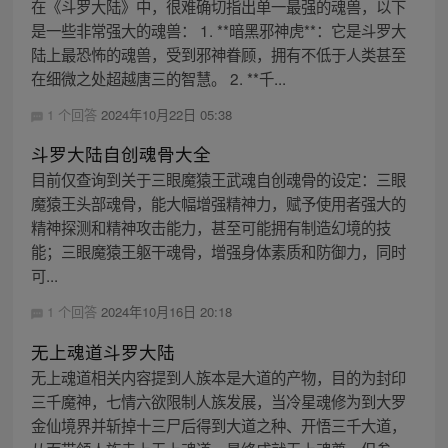
在《斗罗大陆》中，很难确切指出单一最强的魂兽，以下
是一些非常强大的魂兽： 1. **暗黑邪神虎**：它是斗罗大
陆上最恐怖的魂兽，受到邪神眷顾，拥有不低于人类甚至
在细微之处超越唐三的智慧。 2. **千...
1 个回答
2024年10月22日 05:38
斗罗大陆自创魂骨大全
目前仅查询到关于三眼魔猿王武魂自创魂骨的设定：三眼
魔猿王头部魂骨，能大幅增强精神力，赋予使用者强大的
精神探测和精神攻击能力，甚至可能拥有制造幻境的技
能；三眼魔猿王躯干魂骨，增强身体素质和防御力，同时
可...
1 个回答
2024年10月16日 20:18
无上魂道斗罗大陆
无上魂道相关内容提到人族本是大道的产物，目的为封印
三千魔神，七情六欲限制人族发展，当冷星魂修为到大罗
金仙境界并斩掉十三尸后得到大道之种、开悟三千大道，