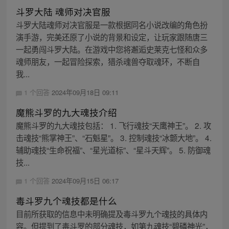
斗罗大陆 魂师对决官服
斗罗大陆魂师对决官服是一款根据同名小说改编的角色扮
演手游，完美还原了小说的背景和设定，让玩家跟随唐三
一起勇闯斗罗大陆。在游戏中您将邂逅史莱克七怪和众多
魂师朋友，一起冒险探索，猎杀魂兽夺取魂环，不断自
我...
1 个回答
2024年09月18日 09:11
魔熊斗罗的九大魂技介绍
魔熊斗罗的九大魂技包括： 1. 飞行魂技“天鹰神王”。 2. 攻
击魂技“熊掌神王”、“石魁星”。 3. 控制魂技“冰颤大地”。 4.
辅助魂技“生命祝福”、“星光道标”、“星斗天辉”。 5. 防御魂
技...
1 个回答
2024年09月15日 06:17
毒斗罗九个魂技都是什么
目前所获取的信息中未明确提及毒斗罗九个魂技的具体内
容。但提到了毒斗罗的部分魂技，如第九魂技“碧磷神光”，