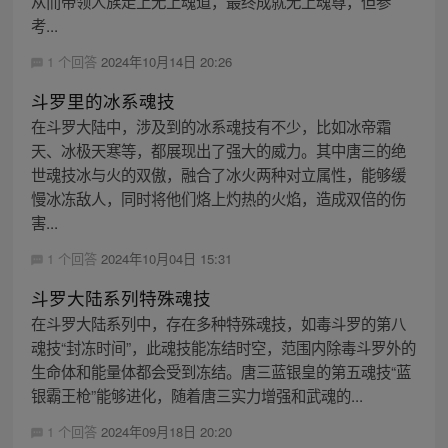
从而带领人族走上无上魂道，最终成就无上魂尊，但参
考...
1 个回答
2024年10月14日 20:26
斗罗里的冰系魂技
在斗罗大陆中，涉及到的冰系魂技有不少，比如冰帝霜
天、冰极天寒等，都展现出了强大的威力。其中唐三的绝
世魂技冰与火的双傲，融合了冰火两种对立属性，能够缓
慢冰冻敌人，同时将他们烙上灼热的火焰，造成双倍的伤
害...
1 个回答
2024年10月04日 15:31
斗罗大陆系列特殊魂技
在斗罗大陆系列中，存在多种特殊魂技，如毒斗罗的第八
魂技“封冻时间”，此魂技能冻结时空，范围内除毒斗罗外的
生命体和能量体都会受到冻结。唐三蓝银皇的第五魂技“蓝
银霸王枪”能够进化，随着唐三实力增强和武魂的...
1 个回答
2024年09月18日 20:20