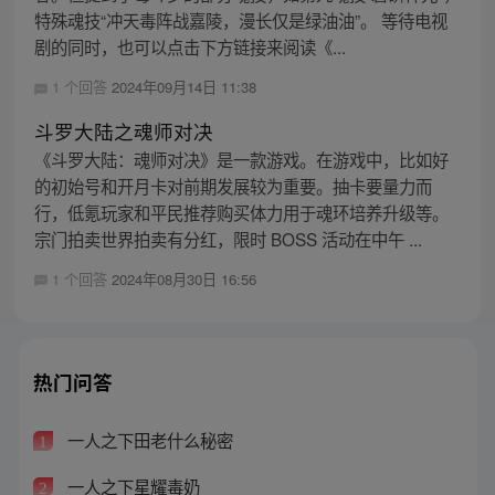
特殊魂技“冲天毒阵战嘉陵，漫长仅是绿油油”。 等待电视
剧的同时，也可以点击下方链接来阅读《...
1 个回答
2024年09月14日 11:38
斗罗大陆之魂师对决
《斗罗大陆：魂师对决》是一款游戏。在游戏中，比如好
的初始号和开月卡对前期发展较为重要。抽卡要量力而
行，低氪玩家和平民推荐购买体力用于魂环培养升级等。
宗门拍卖世界拍卖有分红，限时 BOSS 活动在中午 ...
1 个回答
2024年08月30日 16:56
热门问答
一人之下田老什么秘密
1
一人之下星耀毒奶
2