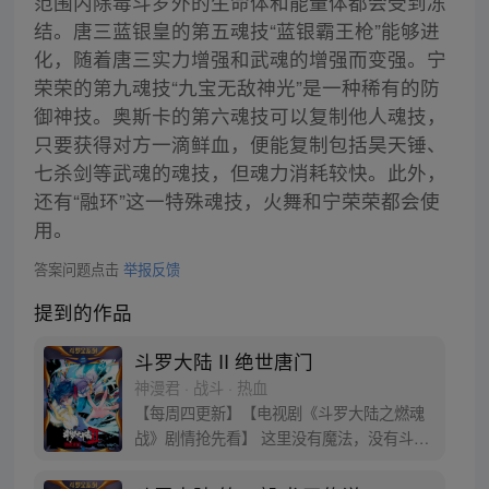
范围内除毒斗罗外的生命体和能量体都会受到冻
结。唐三蓝银皇的第五魂技“蓝银霸王枪”能够进
化，随着唐三实力增强和武魂的增强而变强。宁
荣荣的第九魂技“九宝无敌神光”是一种稀有的防
御神技。奥斯卡的第六魂技可以复制他人魂技，
只要获得对方一滴鲜血，便能复制包括昊天锤、
七杀剑等武魂的魂技，但魂力消耗较快。此外，
还有“融环”这一特殊魂技，火舞和宁荣荣都会使
用。
答案问题点击
举报反馈
提到的作品
斗罗大陆 II 绝世唐门
神漫君 · 战斗 · 热血
【每周四更新】【电视剧《斗罗大陆之燃魂
战》剧情抢先看】 这里没有魔法，没有斗
气，没有武术，却有武魂。 唐门创立万年之
后的斗罗大陆上，唐门式微，一代天骄霍雨