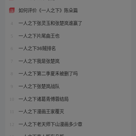
如何评价《一人之下》陈朵篇
3
一人之下张灵玉和张楚岚谁赢了
4
一人之下片尾曲王也
5
一人之下36贼排名
6
一人之下我是张楚岚
7
一人之下第二季夏禾被删了吗
8
一人之下张楚岚战队
9
一人之下诸葛青傅蓉结局
10
一人之下漫画王家覆灭
11
一人之下老天师下山漫画多少章
12