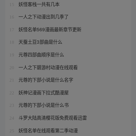
妖怪客栈一共有几本
15
一人之下动漫出到几季了
16
妖怪名单569漫画最新章节更新
17
天蚕土豆3部曲是什么
18
元尊四部曲顺序是什么
19
一人之下碧游村动漫在线观看
20
元尊的下部小说是什么名字
21
妖神记漫画下拉式酷漫屋
22
元尊的下部小说是什么书
23
斗罗大陆高清樱花版免费观看迅雷
24
妖怪名单在线观看第二季动漫
25