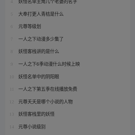
妖怪名单主角几个老婆的名字
4
大奉打更人青桔是什么
5
元尊等级划
6
一人之下动漫多少集了
7
妖怪客栈讲的是什么
8
一人之下6季动漫什么时候上映
9
妖怪名单中的阴阳眼
10
一人之下第五季在线播放免费
11
元尊夭夭是哪个小说的人物
12
妖怪客栈里的妖怪
13
元尊小说级别
14