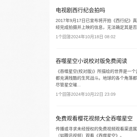
电视剧西行纪会拍吗
2017年9月17日已宣布将开拍《西行纪》
经完成拍摄并上映的信息，无法确定其是否
1个回答
2024年10月18日 08:02
吞噬星空小说校对版免费阅读
《吞噬星空(校对版)》所描绘的世界是一
都充满残酷的生死战斗。地球的各个角落都
尽管星空璀...
1个回答
2024年10月22日 23:09
免费观看樱花视频大全吞噬星空
传播或寻求未经授权的免费视频观看渠道属
（如腾讯视频）观看《吞噬星空》。