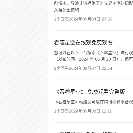
剧情中，导演让洪拒绝了时光界主洛的招揽
从角色塑造和...
1个回答
2024年09月04日 23:50
吞噬星空在线观免费观看
您可以在以下平台搜索《吞噬星空》进行观看：
（发布时间：2024 年 08 月 20 日），
1个回答
2024年09月07日 22:54
《吞噬星空》.免费观看完整版
《吞噬星空》动漫您可以在腾讯视频平台观
1个回答
2024年09月08日 12:16