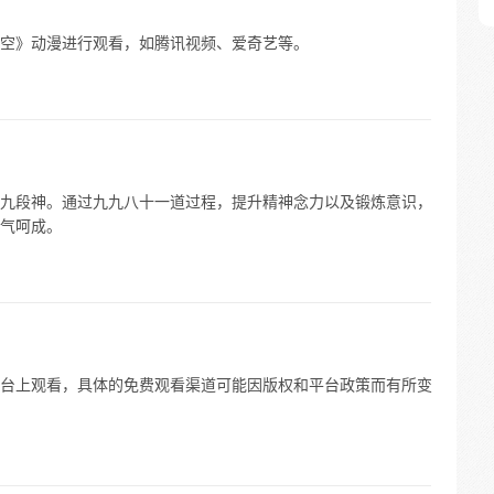
空》动漫进行观看，如腾讯视频、爱奇艺等。
九段神。通过九九八十一道过程，提升精神念力以及锻炼意识，
气呵成。
台上观看，具体的免费观看渠道可能因版权和平台政策而有所变