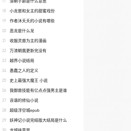
17
清朝子爵是什么意思
18
小龙崽和女主的甜蜜戏份
19
作者沐夭夭的小说有哪些
20
恶龙是什么龙
21
收服灵兽为主的漫画
22
万渣朝凰更新完没有
23
越界小说结局
24
愚蠢之人的定义
25
史上最强大魔王 小说
26
我御兽技能有亿点点强男主是谁
27
诙谐的修仙小说
28
超级浮空城epub
29
妖神记小说完结版大结局是什么
30
龙城啥意思