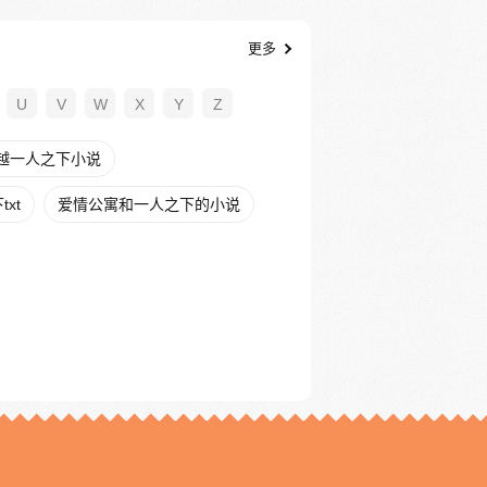
更多
U
V
W
X
Y
Z
越一人之下小说
xt
爱情公寓和一人之下的小说