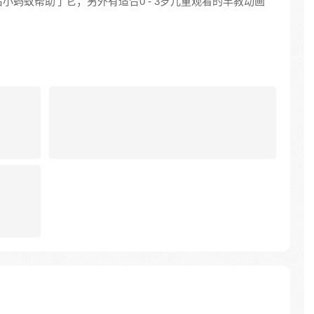
蚂蚁帮助了它；另外有适合0 - 3岁儿童观看的早教动画