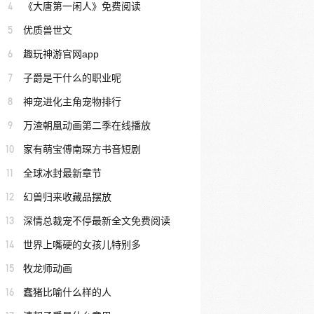
4
《大唐第一闲人》免费阅读
5
优质兽世文
6
趣玩神游官网app
7
子爵是干什么的职业呢
8
神宠进化主角宠物排行
9
万渣朝凰动画第二季在线播放
10
家有萌宝傅南琛方书音短剧
11
全球冰封最新章节
12
幻兽归来收藏品摆放
13
深情总裁宠不停最新全文免费阅读
14
世界上嘴硬的女孩儿特别多
15
牧龙师动画
16
蠢猪比喻什么样的人