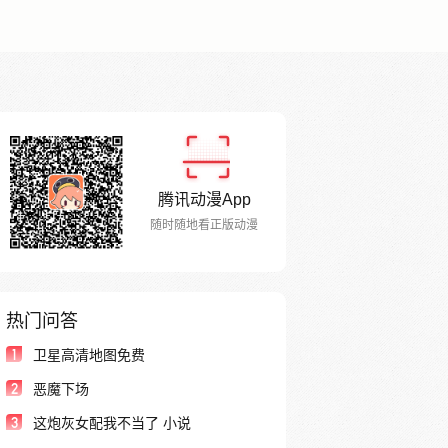
腾讯动漫App
随时随地看正版动漫
热门问答
1
卫星高清地图免费
2
恶魔下场
3
这炮灰女配我不当了 小说