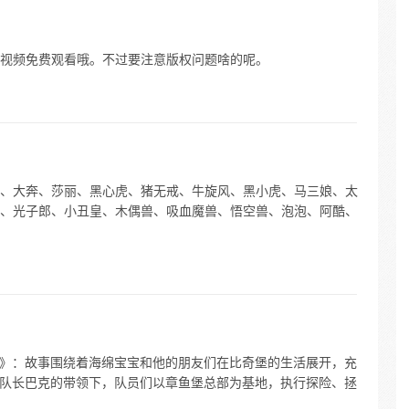
视频免费观看哦。不过要注意版权问题啥的呢。
、大奔、莎丽、黑心虎、猪无戒、牛旋风、黑小虎、马三娘、太
、光子郎、小丑皇、木偶兽、吸血魔兽、悟空兽、泡泡、阿酷、
宝宝》：故事围绕着海绵宝宝和他的朋友们在比奇堡的生活展开，充
：在队长巴克的带领下，队员们以章鱼堡总部为基地，执行探险、拯