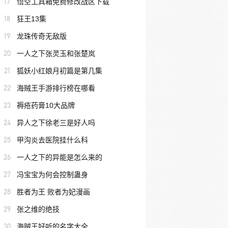
17
悟空工具箱免费修改战区下载
18
狂王13集
19
龙珠传奇无敌版
20
一人之下张灵玉和张楚岚
21
狐妖小红娘月初篇是第几集
22
海贼王手游排行榜在哪看
23
褥疮药膏10大品牌
24
异人之下徐老三是好人吗
25
甲沟炎去医院挂什么科
26
一人之下的异能是怎么来的
27
冯宝宝为何会控制蛊身
28
胜者为王 败者为妃漫画
29
张之维的绝技
30
海贼王好听的名字大全