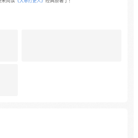
接来阅读
经典原著了！
《大奉打更人》