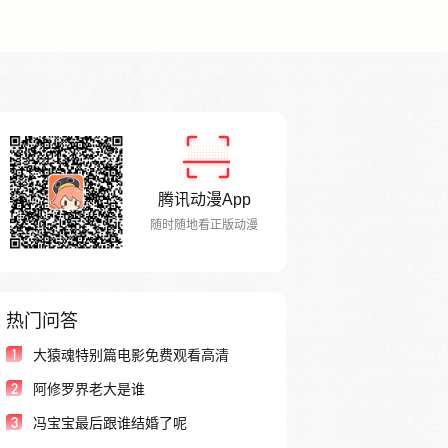
腾讯动漫App
随时随地看正版动漫
热门问答
1
大猿魂特别篇电影免费观看高清
2
阿修罗界老大是谁
3
冯宝宝最后跟谁结婚了呢