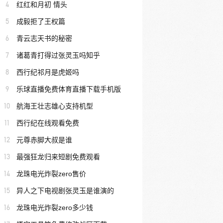
4
红红和月初 情头
5
成毅拒了王权篇
6
青云志天书的秘密
7
诸葛青打得过张灵玉吗知乎
8
西行纪祁月是虎姬吗
9
乐球直播免费体育直播下载手机版
10
航海王壮志雄心支持机型
11
西行纪在线观看免费
12
元尊赤脚大叔是谁
13
最强狂龙归来短剧免费观看
14
龙珠电光炸裂zero售价
15
异人之下电视剧张灵玉是谁演的
16
龙珠电光炸裂zero多少钱