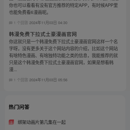
你也可以看看有没有官方推荐的特定APP，有时候APP里
也能免费看6漫画呢。
1 个回答
2024年11月03日 04:30
韩漫免费下拉式土豪漫画官网
你这就只是一个韩漫免费下拉式土豪漫画官网这样一个名
字呀，没有更多关于这个网站内容的介绍，比如这个网站
有啥特色漫画、有啥独特功能之类的信息，我能推荐的就
只是这个韩漫免费下拉式土豪漫画官网，如果是想看韩
漫...
1 个回答
2024年11月03日 05:56
热门问答
绑架动画片第几集在一起
1