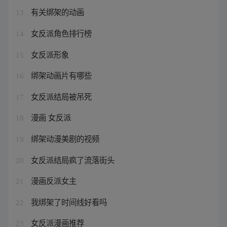
有关绑架的动画
13
女反派角色排行榜
14
女反派形象
15
绑架动画片有哪些
16
女反派结局被吊死
17
漫画 女反派
18
绑架动漫美剧的视频
19
女反派结局疯了流落街头
20
漫画反派女主
21
我绑架了时间线好看吗
22
女反派漫画推荐
23