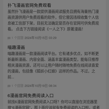
扑飞漫画官网免费观看
虽然扑飞漫画是一款提供漫画阅读服务且拥有海量热门漫
画资源供用户免费观看的软件，但它曾因违规收集个人信
息被工信部下架，目前无法确定是否存在官网可供免费观
看。 点击下方链接阅读《一人之下》原著漫画！
1 个回答
2024年10月15日 03:29
喵趣漫画
喵趣漫画是一款漫画阅读平台。它有诸多优点，如不断更
新最新漫画、内容全面、涵盖丰富漫画类型，能每日推荐
相关漫画资源，还可以让用户随时随地免费在线阅读喜爱
的漫画，包括像《狐妖小红娘》这样的作品。不过，之
前...
1 个回答
2024年10月19日 08:34
6漫画官网免费阅读入口
就找6漫画官网免费阅读入口呀？你可以直接在浏览器里
搜“6漫画官网”，那上面应该就有免费阅读的入口啦，或者