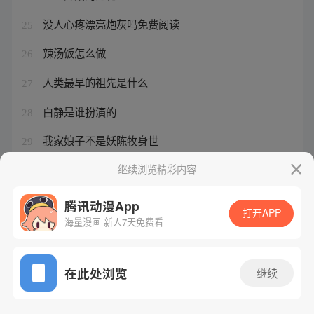
没人心疼漂亮炮灰吗免费阅读
25
辣汤饭怎么做
26
人类最早的祖先是什么
27
白静是谁扮演的
28
我家娘子不是妖陈牧身世
29
军婚甜宠文
继续浏览精彩内容
30
腾讯动漫App
打开APP
海量漫画 新人7天免费看
腾讯漫画
起点读书
QQ阅读
网站备案/许可证号：粤B2-20090059-5
在此处浏览
继续
Copyright©1998 - 2026 Tencent. All Rights Reserved