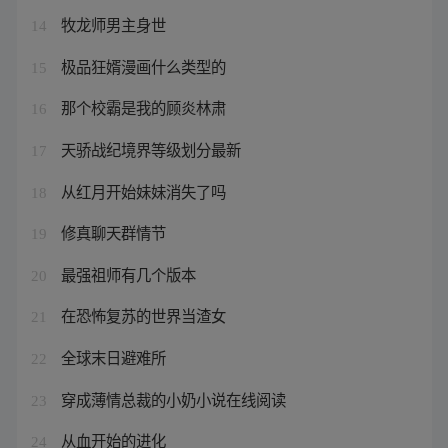
牧龙师男主身世
14
极品狂婿漫画什么类型的
15
那个校霸是我的顾炎林肃
16
天骄战纪境界等级划分最新
17
从红月开始妹妹消失了吗
18
修真聊天群情节
19
最强祖师有几个版本
20
在恐怖复苏的世界当渣女
21
全球末日避难所
22
穿成薄情总裁的小奶小说在线阅读
23
从血开始的进化
24