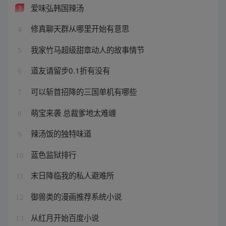
爱味弘韩国辣汤
3
修真聊天群从哪里开始有意思
4
我家竹马超级甜章动人的故事情节
5
道友请留步0.1折有没有
6
可以斩首招降的三国单机有哪些
7
萌宝来袭 总裁爹地太难缠
8
辣汤饭的独特味道
9
蓝色监狱排行
10
末日降临我的私人避难所
11
御兽类的漫画推荐系统小说
12
从红月开始百度小说
13