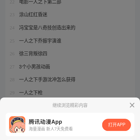
电影一人之下第二部
22
涂山红红昏迷
23
冯宝宝是八奇技创造出来的
24
一人之下乔振宇演谁
25
徐三背叛徐四
26
3个小男孩动画
27
一人之下手游沈冲怎么获得
28
一人之下枪
29
狐妖小红娘沙下篇
继续浏览精彩内容
30
腾讯动漫App
打开APP
海量漫画 新人7天免费看
腾讯漫画
起点读书
QQ阅读