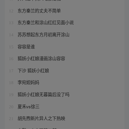
东方秦兰的丈夫不简单
12
东方秦兰和涂山红红见面小说
13
苏苏想起东方月初离开涂山
14
容容是谁
15
狐妖小红娘漫画涂山容容
16
下沙 狐妖小红娘
17
李宛妲妈妈
18
狐妖小红娘无暮篇后没了吗
19
夏禾vs徐三
20
胡先煦新片异人之下热映
21