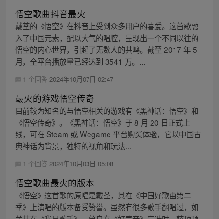
悟空歌曲抖音最火
戴荃的《悟空》在抖音上受到众多用户的喜爱。这首歌融
入了中国元素，配以大气的唱腔，呈现出一个不同以往的
悟空的内心世界，引起了无数人的共鸣。截至 2017 年 5
月，全平台播放量已经达到 3541 万。...
1 个回答
2024年10月07日 02:47
最火的游戏悟空传奇
目前较为知名的与悟空相关的游戏有《黑神话：悟空》和
《悟空传奇》。《黑神话：悟空》于 8 月 20 日正式上
线，可在 Steam 或 Wegame 平台购买体验，它以中国古
典神话为背景，独特的视角和玩法...
1 个回答
2024年10月03日 05:08
悟空歌曲最火的版本
《悟空》这首歌的原唱是戴荃，其在《中国好歌曲第二
季》上演唱的版本备受赞誉。虽然有很多歌手翻唱过，如
关喆在《我是歌手》、单良在《好声音》盲选时、萨顶顶