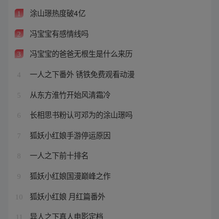
涂山璟热度破4亿
1
冯宝宝有感情线吗
2
冯宝宝的爸爸无根生是什么来历
3
一人之下番外 锈铁免费观看动漫
4
从东方淮竹开始风清霜冷
5
长相思书粉认可邓为的涂山璟吗
6
狐妖小红娘手游停运原因
7
一人之下前十排名
8
狐妖小红娘国漫巅峰之作
9
狐妖小红娘 月红篇番外
10
异人之下真人电影定档
11