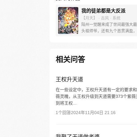
我的徒弟都是大反派
【月天】 · 古风 · 系统
陆州一觉醒来成了世间最强大最
头祖师爷，还有九个恶贯满盈，
下的徒弟。大徒弟幽冥教教主手
魔众，二徒弟剑魔一言不合就开
戒…… 没了一身修为，如何调
徒 大徒弟于正海：“老夫这一生
相关问答
靡，除了师父他老人家，谁也别
头上。” 七徒弟司无涯：“师父
等寝食难安啊” ……
王权升天道
在一些设定中，王权升天道有一定的要求和
薇灵魄，从王权升级到天道需要373个紫
到将王权...
1个回答
2024年11月04日 21:16