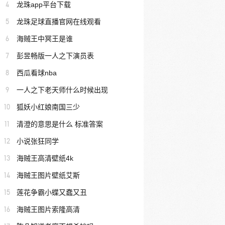
4
龙珠app平台下载
5
龙珠足球直播官网在线观看
6
海贼王中冥王是谁
7
彭昱畅版一人之下演员表
8
西瓜看球nba
9
一人之下老天师什么时候出现
10
狐妖小红娘南国三少
11
清澄的意思是什么 标准答案
12
小说张狂同学
13
海贼王高清壁纸4k
14
海贼王图片壁纸艾斯
15
莲花争霸小蝶又蠢又丑
16
海贼王图片索隆高清