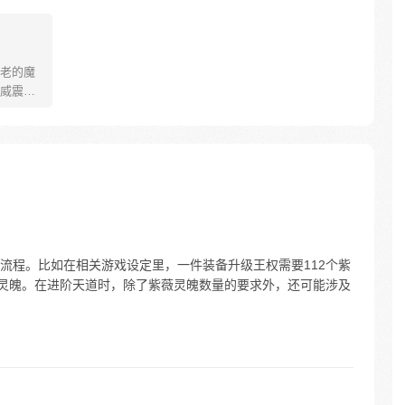
老的魔
威震天
下万千
杀
教这帮恶
所向披
想骑我
不死，我
流程。比如在相关游戏设定里，一件装备升级王权需要112个紫
薇灵魄。在进阶天道时，除了紫薇灵魄数量的要求外，还可能涉及