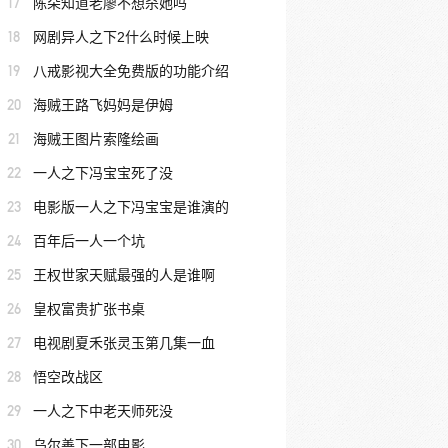
17
陈朵知道老廖不想杀她吗
18
网剧异人之下2什么时候上映
19
八戒影视大全免费版的功能介绍
20
海贼王路飞妈妈是伊姆
21
海贼王图片索隆绘画
22
一人之下冯宝宝死了没
23
电影版一人之下冯宝宝是谁演的
24
百年后一人一个坑
25
王权世家天赋最强的人是谁啊
26
皇权富贵扩张书桌
27
电视剧夏禾张灵玉第几集一血
28
悟空改战区
29
一人之下中老天师死没
30
乌尔善下一部电影