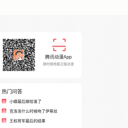
腾讯动漫App
随时随地看正版动漫
热门问答
1
小蝶最后嫁给谁了
2
克洛洛什么时候吻了伊蒂丝
3
王权将军最后的结果