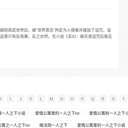
越到高武世界后，被“世界意志”判定为入侵者并施加了诅咒，诅
这里只有反效果，反之亦然。在小说《玄幻：被天道诅咒后我无
H
I
J
K
L
M
N
O
P
Q
R
S
T
越一人之下小说
爱情公寓里的一人之下txt
爱情公寓和一人之下
寓之一人之下txt
暗法则一人之下
爱情公寓里的一人之下小说