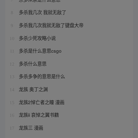
多杀我几次 我就无敌了
8
多杀我几次我就无敌了键盘大帝
9
多杀少死攻略小说
10
多杀是什么意思csgo
11
多杀什么意思
12
多杀多争的意思是什么
13
龙族 奥丁之渊
14
龙族2悼亡者之瞳 漫画
15
龙族ii 哀悼之翼书籍
16
龙族三 漫画
17