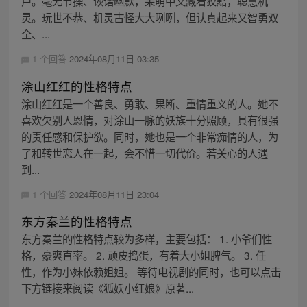
芦。毫无节操、诙谐幽默，呆萌中又藏着狡黠，聪慧机
灵。玩世不恭、机灵古怪大大咧咧，但认真起来又智勇双
全、...
1 个回答
2024年08月11日 03:35
涂山红红的性格特点
涂山红红是一个善良、勇敢、果断、重情重义的人。她不
喜欢欠别人恩情，对涂山一脉的妖族十分照顾，具有很强
的责任感和保护欲。同时，她也是一个非常痴情的人，为
了和转世恋人在一起，会不惜一切代价。若关心的人遇
到...
1 个回答
2024年08月11日 23:04
东方秦兰的性格特点
东方秦兰的性格特点较为多样，主要包括： 1. 小爷们性
格，豪爽直率。 2. 顽皮捣蛋，有着大小姐脾气。 3. 任
性，作为小妹依赖姐姐。 等待电视剧的同时，也可以点击
下方链接来阅读《狐妖小红娘》原著...