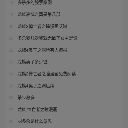
多杀多的股票案例
18
龙族哀悼之翼是第几部
19
龙族2悼亡者之瞳漫画艾琳
20
多杀我几次我就无敌了女主是谁
21
龙族4奥丁之渊所有人海报
22
龙族卖了多少钱
23
龙族2悼亡者之瞳漫画免费阅读
24
龙族4奥丁之渊后续
25
杀少救多
26
龙族 悼亡者之瞳漫画
27
lol多杀是什么意思
28