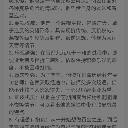
魔鬼怪，他总是一马当先地去解决。例如在面对
各种复杂危险的情况时，他凭借自身的本领和智
慧应对。
2. 蔑视权威：他是一个蔑视皇权、神通广大、敢
于造反的英雄形象，具有反抗传统、反抗权威、
蔑视等级制度等反封建、叛逆思想，体现为大闹
天宫等情节。
3. 乐观顽强：在历经九九八十一难的过程中，即
便遭受诸多挫折与磨难，依然保持积极乐观的态
度，不被困难打倒。
4. 意志坚强：为了学艺，他漂洋过海历经数年寻
访名师；在西天取经途中，被师父多次贬逐，仍
能不计较个人恩怨得失，一心以取经事业为重。
5. 顽皮机灵：从他在学艺期间变为松树引起祖师
不悦等情节，可以看出他的猴性中带有顽皮机灵
的特点。
6. 有理想有抱负：从一开始想做百兽之王，到后
来将西去取得真经作为自己坚定的理想和伟大的