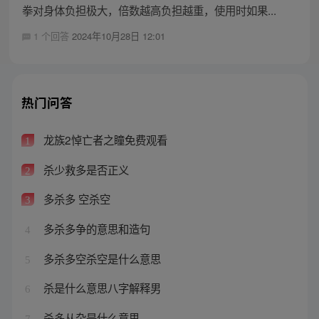
拳对身体负担极大，倍数越高负担越重，使用时如果...
1 个回答
2024年10月28日 12:01
热门问答
龙族2悼亡者之瞳免费观看
1
杀少救多是否正义
2
多杀多 空杀空
3
多杀多争的意思和造句
4
多杀多空杀空是什么意思
5
杀是什么意思八字解释男
6
杀多从杂是什么意思
7