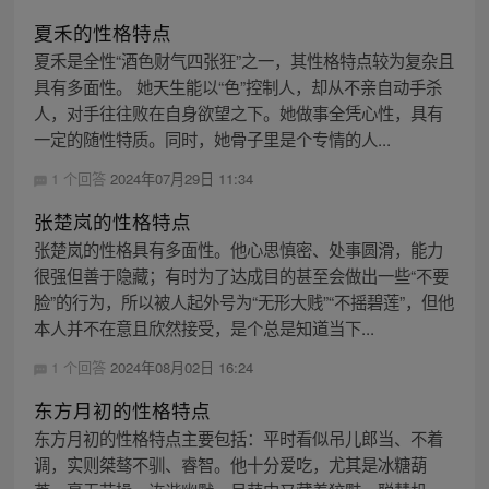
夏禾的性格特点
夏禾是全性“酒色财气四张狂”之一，其性格特点较为复杂且
具有多面性。 她天生能以“色”控制人，却从不亲自动手杀
人，对手往往败在自身欲望之下。她做事全凭心性，具有
一定的随性特质。同时，她骨子里是个专情的人...
1 个回答
2024年07月29日 11:34
张楚岚的性格特点
张楚岚的性格具有多面性。他心思慎密、处事圆滑，能力
很强但善于隐藏；有时为了达成目的甚至会做出一些“不要
脸”的行为，所以被人起外号为“无形大贱”“不摇碧莲”，但他
本人并不在意且欣然接受，是个总是知道当下...
1 个回答
2024年08月02日 16:24
东方月初的性格特点
东方月初的性格特点主要包括：平时看似吊儿郎当、不着
调，实则桀骜不驯、睿智。他十分爱吃，尤其是冰糖葫