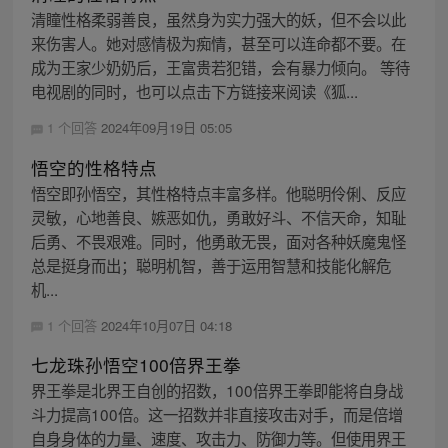
清瞳性格柔弱善良，虽然身为实力强大的妖，但不会以此
来伤害人。她对感情极为痴情，甚至可以连命都不要。在
成为王家少奶奶后，王富贵若犯错，会有暴力倾向。 等待
电视剧的同时，也可以点击下方链接来阅读《狐...
1 个回答
2024年09月19日 05:05
悟空的性格特点
悟空即孙悟空，其性格特点丰富多样。他聪明伶俐、反应
灵敏，心地善良、嫉恶如仇，勇敢好斗、不信天命，知耻
后勇、不畏艰难。同时，他勇敢无畏，面对各种妖魔鬼怪
总是挺身而出；聪明机智，善于运用智慧和技能化解危
机...
1 个回答
2024年10月07日 04:18
七龙珠孙悟空100倍界王拳
界王拳是北界王自创的招数，100倍界王拳即能将自身战
斗力提高100倍。这一招数并非直接攻击对手，而是倍增
自身身体的力量、速度、攻击力、防御力等。但使用界王