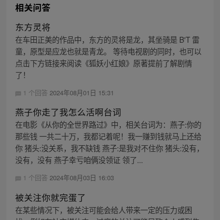
相关问答
东方灵将
在车田正美的作品中，东方的灵将是龙，其坐骑是 B'T 雷
童，原型是应龙也就是青龙。 等待电视剧的同时，也可以
点击下方链接来阅读《狐妖小红娘》原著提前了解剧情
了！
1 个回答
2024年08月01日 15:31
燕子你走了我怎么活啊台词
在电影《从你的全世界路过》中，相关台词为：燕子:你的
那些钱 一共二十万，我都记着呢！我一赚到钱就马上还给
你 猪头:没关系，我不缺钱 燕子:是我对不住你 猪头:没有，
没有，没有 燕子幸亏咱俩没领证 领了...
1 个回答
2024年08月03日 16:03
被关注你就完蛋了
在某些情况下，被关注可能会给人带来一定的压力或困