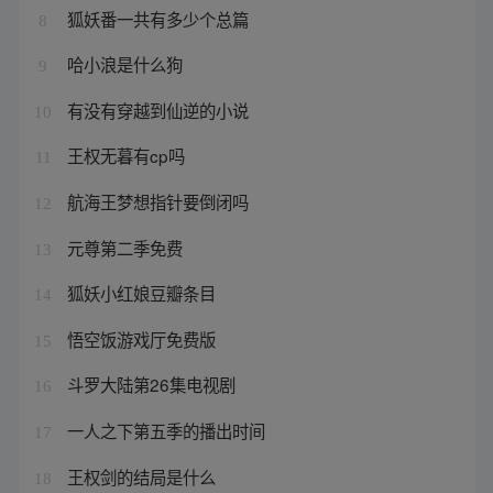
狐妖番一共有多少个总篇
8
哈小浪是什么狗
9
有没有穿越到仙逆的小说
10
王权无暮有cp吗
11
航海王梦想指针要倒闭吗
12
元尊第二季免费
13
狐妖小红娘豆瓣条目
14
悟空饭游戏厅免费版
15
斗罗大陆第26集电视剧
16
一人之下第五季的播出时间
17
王权剑的结局是什么
18