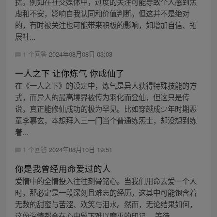
扰。例如在社交媒体中，过度的关注可能导致个人感到焦
虑和不安，影响自我认同和价值判断。但这并不是绝对
的，有时被关注也可能带来积极的影响，如增加自信、拓
展社...
1 个回答
2024年08月08日 03:03
一人之下 让你炼气 你成仙了
在《一人之下》的设定中，炼气是异人获得特殊技能的方
式，而异人的最高境界被传为羽化而登仙，但这只是传
说，真正能修仙成功的极为罕见。比如穿越成少年时期恶
童李慕玄，本想拜入三一门当个普通练炁士，却没想到练
着...
1 个回答
2024年08月10日 19:51
你是我曾经用命爱过的人
爱情中的全情投入往往刻骨铭心。当我们用命去爱一个人
时，那必定是一段深刻且难忘的经历。这其中可能饱含着
无数的甜蜜与苦涩、欢笑与泪水。然而，无论结果如何，
这份深情都会在心中留下难以磨灭的印记。 等待...