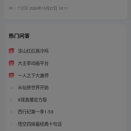
1 个回答
2024年10月27日 18:11
热门问答
涂山红红高冷吗
1
大主宰动画平台
2
一人之下大蛊师
3
从仙侠世界开始
4
9球直播官方版
5
西行纪第一季1-59
6
悟空四妹最经典十句话
7