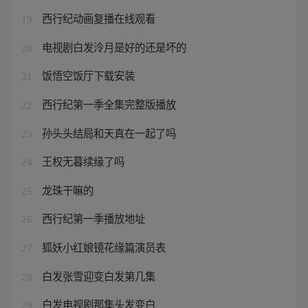
西行纪动画复播在线观看
19
电视剧白发泠月是好的还是坏的
20
饭悟空饭厅下载安装
21
西行纪第一季全集完整版播放
22
孙头头结局和天真在一起了吗
23
王权无暮续缘了吗
24
龙珠干嘛的
25
西行纪第一季播放地址
26
狐妖小红娘镜花缘篇演员表
27
白发张雪迎变白发第几集
28
白发电视剧那集头发变白
29