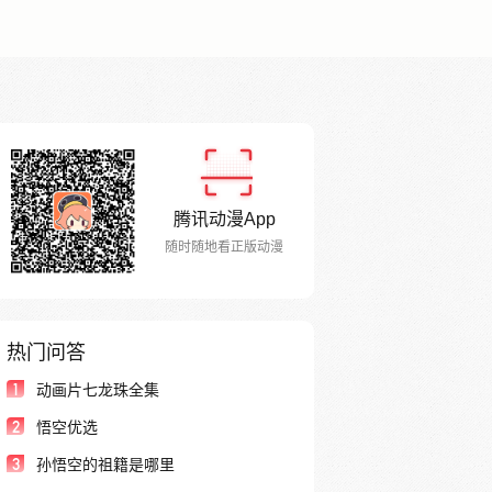
腾讯动漫App
随时随地看正版动漫
热门问答
1
动画片七龙珠全集
2
悟空优选
3
孙悟空的祖籍是哪里