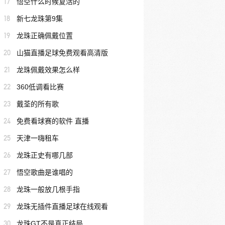
17
悟空什么时候复活的
18
新七龙珠第9集
19
龙珠正确佩戴位置
20
山猫直播足球免费观看高清版
21
龙珠佩戴效果怎么样
22
360低调看比赛
23
戴荃的所有歌
24
免费看球赛的软件 直播
25
天津一嗨租车
26
龙珠正史有哪几部
27
悟空歌曲是谁唱的
28
龙珠一般放几根手指
29
龙珠无插件直播足球在线观看
30
龙珠GT不是真正结局