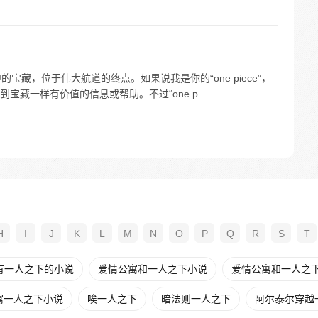
说中的宝藏，位于伟大航道的终点。如果说我是你的“one piece”，
藏一样有价值的信息或帮助。不过“one p...
H
I
J
K
L
M
N
O
P
Q
R
S
T
有一人之下的小说
爱情公寓和一人之下小说
爱情公寓和一人之
寓一人之下小说
唉一人之下
暗法则一人之下
阿尔泰尔穿越