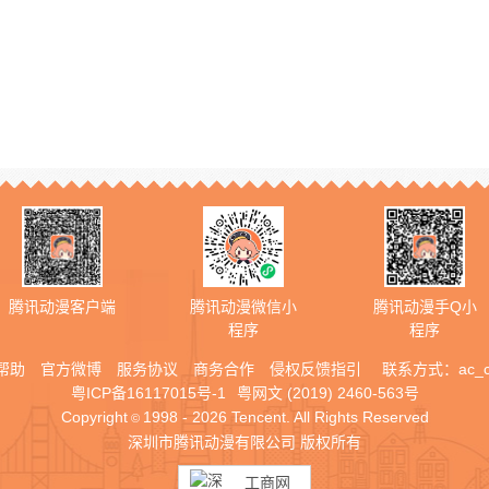
腾讯动漫客户端
腾讯动漫微信小
腾讯动漫手Q小
程序
程序
帮助
官方微博
服务协议
商务合作
侵权反馈指引
联系方式：
ac_
粤ICP备16117015号-1
粤网文 (2019) 2460-563号
Copyright
1998 - 2026 Tencent. All Rights Reserved
©
深圳市腾讯动漫有限公司 版权所有
工商网