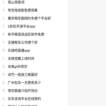
4
高山青歌词
5
夸克电视剧免费观看
6
重庆租车跑网约车哪个平台好
7
1折扣手游平台app
8
和平精英改战区软件免费
9
无锡租车公司哪个好
10
乐球吧直播app
11
龙珠觉醒上线时间
12
龙珠gt孙悟空
13
龙竹一般放几根最好
14
广州包车一天费用多少
15
悟空歌曲介绍开场白
16
买车咨询平台在线预约