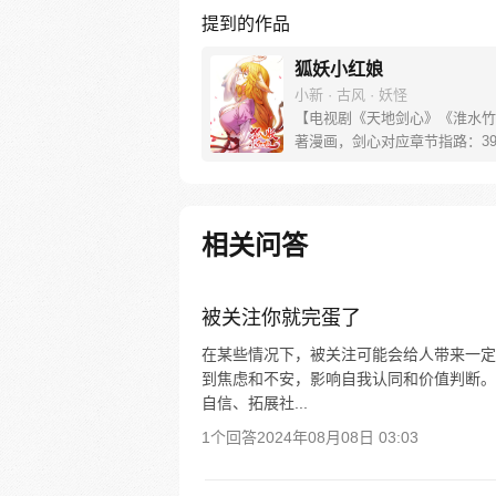
提到的作品
狐妖小红娘
小新 · 古风 · 妖怪
【电视剧《天地剑心》《淮水竹
著漫画，剑心对应章节指路：39-
水对应章节指路272-301】 迷
妖，正太道士没节操。自古人妖
恋，千载孽缘一线牵。（每周周
新。）
相关问答
被关注你就完蛋了
在某些情况下，被关注可能会给人带来一定
到焦虑和不安，影响自我认同和价值判断。
自信、拓展社...
1个回答
2024年08月08日 03:03