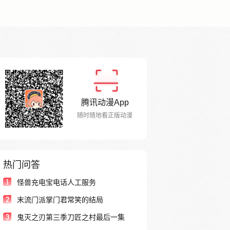
腾讯动漫App
随时随地看正版动漫
热门问答
1
怪兽充电宝电话人工服务
2
末流门派掌门君常笑的结局
3
鬼灭之刃第三季刀匠之村最后一集