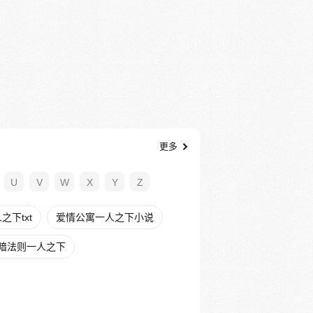
更多
U
V
W
X
Y
Z
下txt
爱情公寓一人之下小说
暗法则一人之下