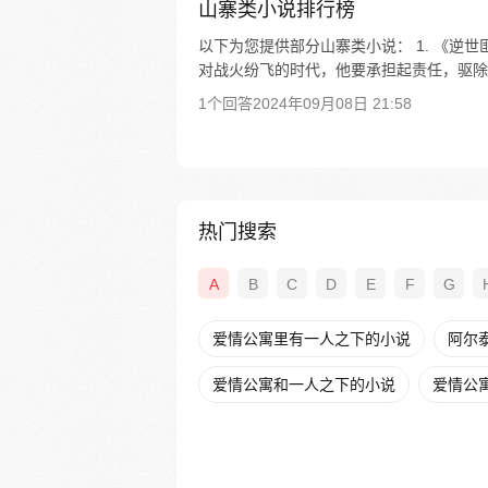
山寨类小说排行榜
以下为您提供部分山寨类小说： 1. 《逆
对战火纷飞的时代，他要承担起责任，驱除倭寇
1个回答
2024年09月08日 21:58
热门搜索
A
B
C
D
E
F
G
爱情公寓里有一人之下的小说
阿尔
爱情公寓和一人之下的小说
爱情公