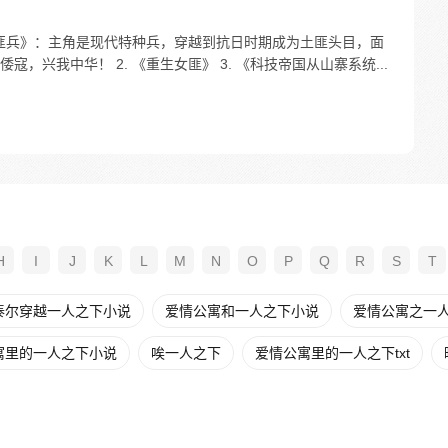
世匪兵》：主角是现代特种兵，穿越到抗日时期成为土匪头目，面
，兴我中华！ 2. 《重生女匪》 3. 《科技帝国从山寨系统...
H
I
J
K
L
M
N
O
P
Q
R
S
T
泰尔穿越一人之下小说
爱情公寓和一人之下小说
爱情公寓之一人之
寓里的一人之下小说
唉一人之下
爱情公寓里的一人之下txt