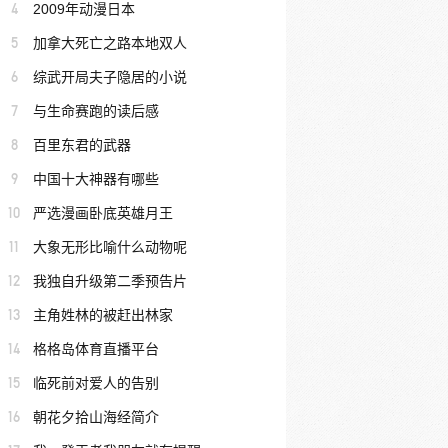
4
2009年动漫日本
5
加拿大死亡之路本地双人
6
综武开局夫子隐居的小说
7
与生命赛跑的读后感
8
百里东君的武器
9
中国十大神器有哪些
10
严选漫画卧底英雄月王
11
大象无形比喻什么动物呢
12
我独自升级第二季预告片
13
主角姓林的被赶出林家
14
格格岛体育直播平台
15
临死前对爱人的告别
16
朝花夕拾山海经简介