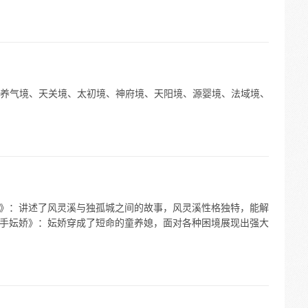
养气境、天关境、太初境、神府境、天阳境、源婴境、法域境、
狂妃》：讲述了风灵溪与独孤城之间的故事，风灵溪性格独特，能解
医圣手妘娇》：妘娇穿成了短命的童养媳，面对各种困境展现出强大