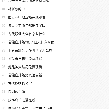
17
我一登王者我朋友就有提醒
18
林新象的书
19
国足vs印尼直播在线观看
20
鬼灭之刃第二部出来了吗
21
古代妖怪大全名字叫什么
22
我独自升级2影子归来什么时候
23
王者荣耀忘记在哪区了怎么办
24
孙策末日机甲免费获得
25
她是神大结局免费观看
26
我独自升级怎么没更新
27
古代蛇妖的名字
28
武训传主演
29
妖怪名单动漫在线
30
成为亿万首富后我重生了小说