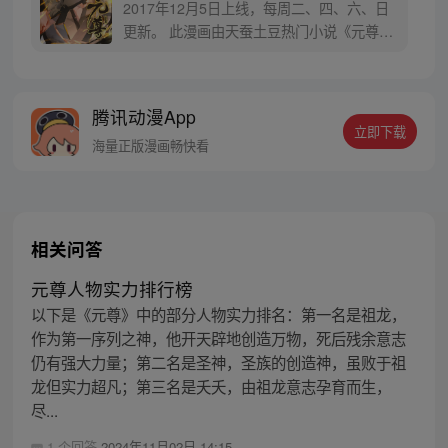
2017年12月5日上线，每周二、四、六、日
更新。 此漫画由天蚕土豆热门小说《元尊》
改编。少年执笔，龙蛇舞动；劈开乱世，点
亮苍穹。气掌乾坤的世界里，究竟是蟒雀吞
龙，还是圣龙崛起？！
腾讯动漫App
立即下载
海量正版漫画畅快看
相关问答
元尊人物实力排行榜
以下是《元尊》中的部分人物实力排名：第一名是祖龙，
作为第一序列之神，他开天辟地创造万物，死后残余意志
仍有强大力量；第二名是圣神，圣族的创造神，虽败于祖
龙但实力超凡；第三名是夭夭，由祖龙意志孕育而生，
尽...
1 个回答
2024年11月02日 14:15