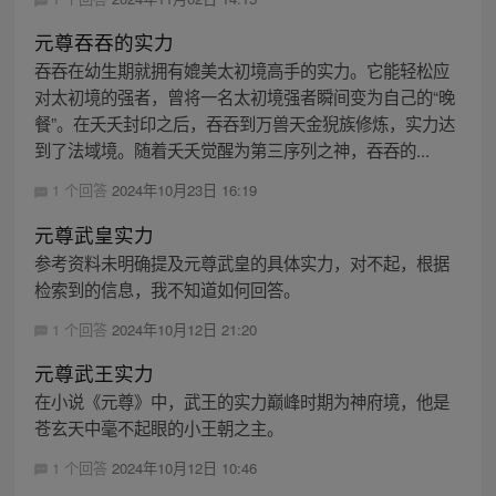
元尊吞吞的实力
吞吞在幼生期就拥有媲美太初境高手的实力。它能轻松应
对太初境的强者，曾将一名太初境强者瞬间变为自己的“晚
餐”。在夭夭封印之后，吞吞到万兽天金猊族修炼，实力达
到了法域境。随着夭夭觉醒为第三序列之神，吞吞的...
1 个回答
2024年10月23日 16:19
元尊武皇实力
参考资料未明确提及元尊武皇的具体实力，对不起，根据
检索到的信息，我不知道如何回答。
1 个回答
2024年10月12日 21:20
元尊武王实力
在小说《元尊》中，武王的实力巅峰时期为神府境，他是
苍玄天中毫不起眼的小王朝之主。
1 个回答
2024年10月12日 10:46