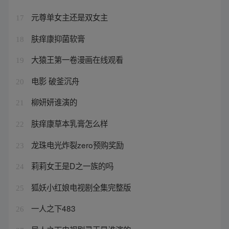
元尊单女主还是双女主
17
肤痒康抑菌软膏
18
大猿王第一卷漫画在线观看
19
电影 破釜沉舟
20
柳妍妍谁演的
21
肤痒康草本乳膏怎么样
22
龙珠电光炸裂zero预购奖励
23
莉莉女王是D之一族的吗
24
狐妖小红娘电视剧全集完整版
25
一人之下483
26