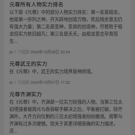
元尊所有人物实力排名
以下是《元尊》中的部分人物实力排名：第一名是祖龙，
他是第一序列之神，开天辟地创造万物，死后残余意志仍
有强大力量；第二名是圣神，圣族的创造神，尽管败于祖
龙但实力依旧超凡；第三名是夭夭，由祖龙意志孕育而
生...
1 个回答
2024年10月09日 20:24
元尊武王的实力
在《元尊》中，武王的实力境界是神府境。
1 个回答
2024年10月07日 17:32
元尊齐渊实力
在《元尊》中，齐渊是一位实力较强的人物。当第三位太
初境强者被周元与吞吞联手解决之后，平衡被打破，除齐
渊外，大齐方向仅剩的三位太初境强者纷纷撤退。周擎与
齐渊有过多次硬憾。但关于其更详细准确的实力描述，
还...