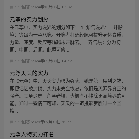
1 个回答
2024年10月06日 07:32
元尊的实力划分
在元尊中，实力境界的划分如下： 1. 源气境界： - 开脉
境：等级为一至八脉。开脉者打通经脉可提升身体素质，
力量、速度、反应等超越未开脉者。 - 养气境：分为初
期、中期、后期。此境可修...
1 个回答
2024年09月30日 04:17
元尊夭夭的实力
在《元尊》中，夭夭实力极为强大。她是第三序列之神，
即便记忆被封锁、实力未完全恢复，依旧是天源界真正的
强者。其至少是一莲圣者境，大概率不排除更高境界的可
能。通过一些情节可知，夭夭的一道投影就胜过一个圣
族...
1 个回答
2024年09月13日 13:11
元尊人物实力排名