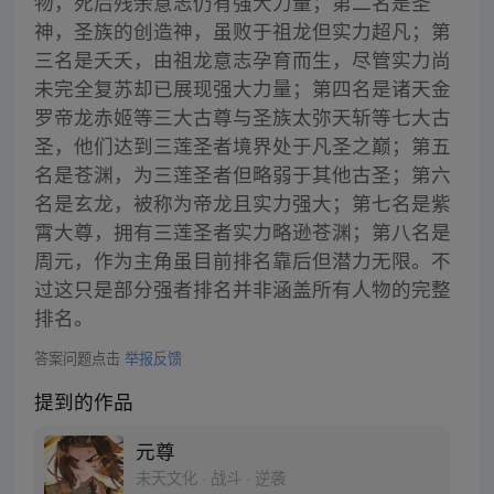
物，死后残余意志仍有强大力量；第二名是圣
神，圣族的创造神，虽败于祖龙但实力超凡；第
三名是夭夭，由祖龙意志孕育而生，尽管实力尚
未完全复苏却已展现强大力量；第四名是诸天金
罗帝龙赤姬等三大古尊与圣族太弥天斩等七大古
圣，他们达到三莲圣者境界处于凡圣之巅；第五
名是苍渊，为三莲圣者但略弱于其他古圣；第六
名是玄龙，被称为帝龙且实力强大；第七名是紫
霄大尊，拥有三莲圣者实力略逊苍渊；第八名是
周元，作为主角虽目前排名靠后但潜力无限。不
过这只是部分强者排名并非涵盖所有人物的完整
排名。
答案问题点击
举报反馈
提到的作品
元尊
未天文化 · 战斗 · 逆袭