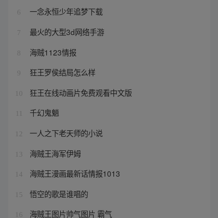
一念永恒少年追梦下载
6
最火的大型3d网络手游
7
海贼1123情报
8
狂王罗侯结局怎么样
9
狂王在线动画片免费观看中文版
10
千幻鬼魈
11
一人之下老天师的小说
12
海贼王海军伊姆
13
海贼王漫画最新话情报1013
14
悟空的歌是谁唱的
15
海贼王图片帅气图片 霸气
16