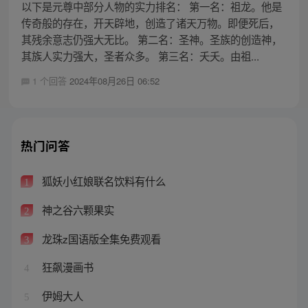
以下是元尊中部分人物的实力排名： 第一名：祖龙。他是
传奇般的存在，开天辟地，创造了诸天万物。即便死后，
其残余意志仍强大无比。 第二名：圣神。圣族的创造神，
其族人实力强大，圣者众多。 第三名：夭夭。由祖...
1 个回答
2024年08月26日 06:52
热门问答
狐妖小红娘联名饮料有什么
1
神之谷六颗果实
2
龙珠z国语版全集免费观看
3
狂飙漫画书
4
伊姆大人
5