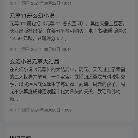
1 个回答
2024年09月22日 18:11
元尊11册玄幻小说
元尊 11 册包括《元尊 11·苍玄圣印》，其由天蚕土豆著，
长江出版社出版，在部分平台可购买，电子书/纸质版购买
12.50 元起，豆瓣评分 5.7 。
1 个回答
2024年09月08日 06:44
玄幻小说元尊大结局
在玄幻小说《元尊》的大结局中，周元、夭夭过上了幸福
的二人世界并孕育了一个宝宝。武瑶归还圣龙气时魂乳交
融，以武瑶为载体诞生了苏幼薇、武瑶、周元的孩子。周
元不仅再度成神还唤醒了化为骨头的夭夭。武瑶和苏幼
薇...
1 个回答
2024年08月28日 13:09