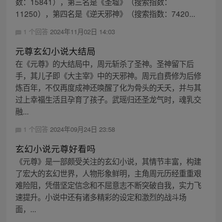
数：15841），第三名是《圣墟》（搜索指数：
11250），第四名是《逆天邪神》（搜索指数：7420...
1 个回答
2024年11月02日 14:03
元尊玄幻小说大结局
在《元尊》的大结局中，周元斩杀了圣神。圣神留下后
手，其儿子即《大主宰》中的天邪神。周元自费修为后修
炼百年，不仅再度成神还唤醒了化为骨头的夭夭，并与其
过上幸福生活且孕育了孩子。武瑶归还圣龙气时，魂乳交
融...
1 个回答
2024年09月24日 23:58
玄幻小说元尊好看吗
《元尊》是一部颇受关注的玄幻小说，其情节丰富，构建
了宏大的玄幻世界，人物形象鲜明，主角周元历经重重艰
难险阻，凭借坚定信念和不屈意志不断突破自我，实力飞
速提升。小说中还有诸多精彩的设定和激烈的战斗场
面，...