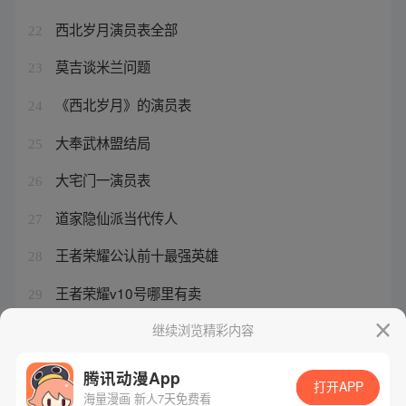
西北岁月演员表全部
22
莫吉谈米兰问题
23
《西北岁月》的演员表
24
大奉武林盟结局
25
大宅门一演员表
26
道家隐仙派当代传人
27
王者荣耀公认前十最强英雄
28
王者荣耀v10号哪里有卖
29
大地幼儿园的收费标准
继续浏览精彩内容
30
腾讯动漫App
打开APP
海量漫画 新人7天免费看