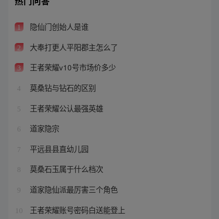
热门问答
隐仙门创始人是谁
1
大奉打更人平阳郡主怎么了
2
王者荣耀v10号市场价多少
3
莫桑钻与钻石的区别
4
王者荣耀公认最强英雄
5
道家隐宗
6
平远县县直幼儿园
7
莫桑石玉属于什么档次
8
道家隐仙派最厉害三个角色
9
王者荣耀账号密码白送能登上
10