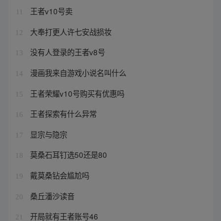
王者v10号卖
11
大奉打更人许七安战损妆
12
没有人登录的王者v8号
13
漫画我来自游戏小说名叫什么
14
王者荣耀v10号购买有优惠吗
15
王者探索有什么异常
16
显宗与隐宗
17
莫桑石耳钉选50还是80
18
戴莫桑钻会尴尬吗
19
桑丘潘沙读音
20
开局就有王者账号46
21