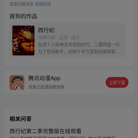
答案问题点击
举报反馈
提到的作品
西行纪
龙神万相 · 古风 · 战斗
在这个人妖神灵共存的时代，三藏师徒一行
为了世间和平，历经千辛万苦到达彼岸取
得“永恒之火”拯救苍生，可世间并没有因此
变得美好….随着阴谋慢慢揭露，暗魂四起,
为了让“永恒之火”重新归位，小狼妖白狼不
腾讯动漫App
辞万难，找到唐三藏大法师，和他一起重新
立即下载
寻回徒弟们，组成全新“西行小队”，再度踏
海量正版漫画畅快看
上西行之旅……
相关问答
西行纪第二季完整版在线观看