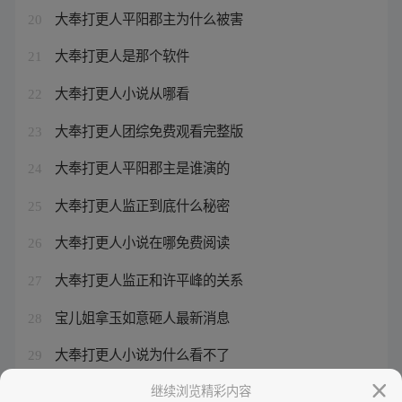
大奉打更人平阳郡主为什么被害
20
大奉打更人是那个软件
21
大奉打更人小说从哪看
22
大奉打更人团综免费观看完整版
23
大奉打更人平阳郡主是谁演的
24
大奉打更人监正到底什么秘密
25
大奉打更人小说在哪免费阅读
26
大奉打更人监正和许平峰的关系
27
宝儿姐拿玉如意砸人最新消息
28
大奉打更人小说为什么看不了
29
大奉打更人许平峰和监正
继续浏览精彩内容
30