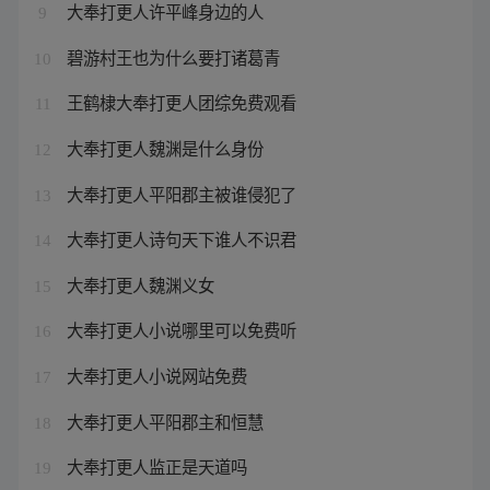
大奉打更人许平峰身边的人
9
碧游村王也为什么要打诸葛青
10
王鹤棣大奉打更人团综免费观看
11
大奉打更人魏渊是什么身份
12
大奉打更人平阳郡主被谁侵犯了
13
大奉打更人诗句天下谁人不识君
14
大奉打更人魏渊义女
15
大奉打更人小说哪里可以免费听
16
大奉打更人小说网站免费
17
大奉打更人平阳郡主和恒慧
18
大奉打更人监正是天道吗
19