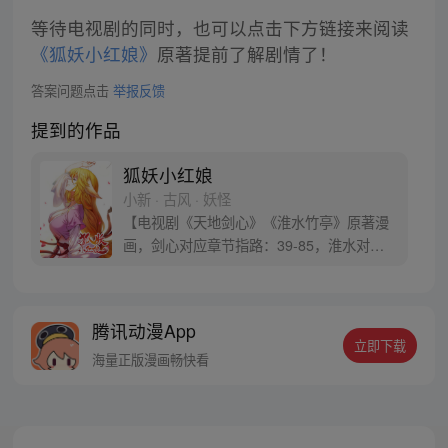
等待电视剧的同时，也可以点击下方链接来阅读
《狐妖小红娘》
原著提前了解剧情了！
答案问题点击
举报反馈
提到的作品
狐妖小红娘
小新 · 古风 · 妖怪
【电视剧《天地剑心》《淮水竹亭》原著漫
画，剑心对应章节指路：39-85，淮水对应
章节指路272-301】 迷糊萝莉小狐妖，正太
道士没节操。自古人妖生死恋，千载孽缘一
线牵。（每周周四更新。）
腾讯动漫App
立即下载
海量正版漫画畅快看