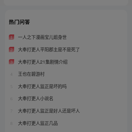
热门问答
一人之下漫画宝儿姐身世
1
大奉打更人平阳郡主是不是死了
2
大奉打更人21集剧情介绍
3
王也在碧游村
4
大奉打更人监正是坏的吗
5
大奉打更人小说名
6
大奉打更人监正是好人还是坏人
7
大奉打更人监正几品
8