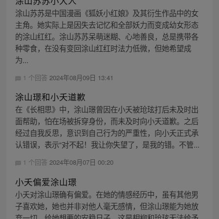
涂山苏苏小大人
涂山苏苏是中国漫画《狐妖小红娘》及其衍生作品中的女
主角。她实际上是因失去记忆和全部妖力而变成幼女形态
的涂山红红。涂山苏苏呆萌迷糊、心地善良，总是携带各
种零食，在没有变回涂山红红时法力低微，但她希望成
为...
1 个回答
2024年08月09日 13:41
涂山璟和小夭道歉
在《长相思》中，涂山璟曾因在小夭被玱玹打后未及时出
面帮助，怕在场被拆穿身份，而未及时向小夭道歉。之后
经过自我反思，意识到自己行为的严重性，向小夭正式承
认错误，表示“对不起！我让你失望了，是我的错。不管...
1 个回答
2024年08月07日 00:20
小夭偏爱涂山璟
小夭对涂山璟确有偏爱。在她的情感经历中，虽有其他男
子喜欢她，她也并非对他人毫无感情，但涂山璟能为她放
弃一切，给她想要的安稳日子，这是相柳和玱玹无法给予