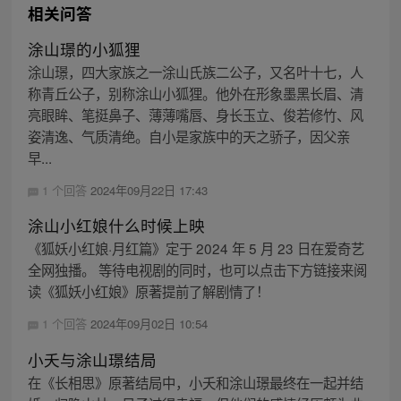
相关问答
涂山璟的小狐狸
涂山璟，四大家族之一涂山氏族二公子，又名叶十七，人
称青丘公子，别称涂山小狐狸。他外在形象墨黑长眉、清
亮眼眸、笔挺鼻子、薄薄嘴唇、身长玉立、俊若修竹、风
姿清逸、气质清绝。自小是家族中的天之骄子，因父亲
早...
1 个回答
2024年09月22日 17:43
涂山小红娘什么时候上映
《狐妖小红娘·月红篇》定于 2024 年 5 月 23 日在爱奇艺
全网独播。 等待电视剧的同时，也可以点击下方链接来阅
读《狐妖小红娘》原著提前了解剧情了！
1 个回答
2024年09月02日 10:54
小夭与涂山璟结局
在《长相思》原著结局中，小夭和涂山璟最终在一起并结