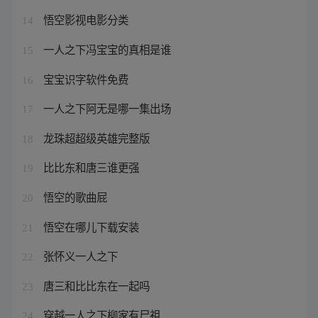
悟空影视电影分类
14
一人之下冯宝宝的真相是谁
15
宝宝识字软件免费
16
一人之下阿无是哪一集出场
17
龙珠超超级英雄完整版
18
比比东和唐三谁更强
19
悟空的歌曲屁
20
悟空在哪儿下载安装
21
张怀义一人之下
22
唐三和比比东在一起吗
23
穿越一人之下柳家有尸祖
24