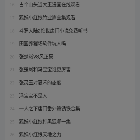
占个山头当大王漫画在线观看
16
狐妖小红娘竹业篇全集观看
17
斗罗大陆2绝世唐门小说免费听书
18
田园养猪场软件坑人吗
19
张楚岚VS风正豪
20
张楚岚和冯宝宝谁更厉害
21
张灵玉对夏禾的态度
22
冯宝宝不是人
23
一人之下唐门番外篇锈铁合集
24
狐妖小红娘打黑狐哪一集
25
狐妖小红娘天地之力
26