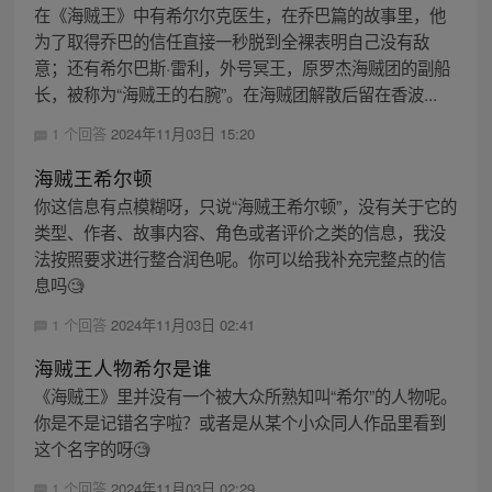
在《海贼王》中有希尔尔克医生，在乔巴篇的故事里，他
为了取得乔巴的信任直接一秒脱到全裸表明自己没有敌
意；还有希尔巴斯·雷利，外号冥王，原罗杰海贼团的副船
长，被称为“海贼王的右腕”。在海贼团解散后留在香波...
1 个回答
2024年11月03日 15:20
海贼王希尔顿
你这信息有点模糊呀，只说“海贼王希尔顿”，没有关于它的
类型、作者、故事内容、角色或者评价之类的信息，我没
法按照要求进行整合润色呢。你可以给我补充完整点的信
息吗🧐
1 个回答
2024年11月03日 02:41
海贼王人物希尔是谁
《海贼王》里并没有一个被大众所熟知叫“希尔”的人物呢。
你是不是记错名字啦？或者是从某个小众同人作品里看到
这个名字的呀🧐
1 个回答
2024年11月03日 02:29