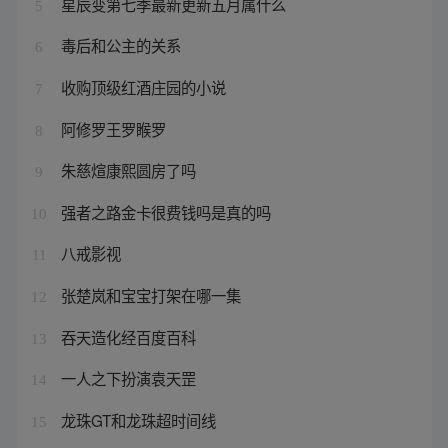
星辰变第七季最新更新五月属什么
5
毒后和公主的关系
6
收购顶级红酒庄园的小说
7
阿修罗王罗睺罗
8
朱慈煊康熙圆房了吗
9
强者之路金卡很费钱吗是真的吗
10
八戒影视
11
张楚岚和宝宝打架在哪一集
12
吞天造化经百度百科
13
一人之下扮演袁天罡
14
龙珠GT和龙珠超时间线
15