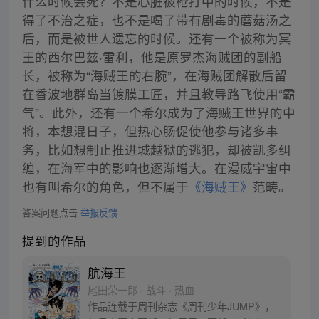
什么时候会死？不是心脏被枪打中的时候，不是
得了不治之症，也不是喝了带有剧毒的蘑菇汤之
后，而是被世人遗忘的时候。还有一个被称为冥
王的西尔巴兹·雷利，他是原罗杰海贼团的副船
长，被称为“海贼王的右腕”，在海贼团解散后留
在香波地群岛当镀膜工匠，并且教导路飞使用“霸
气”。此外，还有一个希尔成为了海贼王世界的中
将，本想混日子，但热心肠促使他参与诸多事
务，比如想制止推进城越狱的逃犯，却被凯多纠
缠，在海军中的影响也逐渐增大。在漫威宇宙中
也有叫希尔的角色，但不属于
《海贼王》
范畴。
答案问题点击
举报反馈
提到的作品
航海王
尾田荣一郎 · 战斗 · 热血
作品连载于周刊杂志《周刊少年JUMP》，