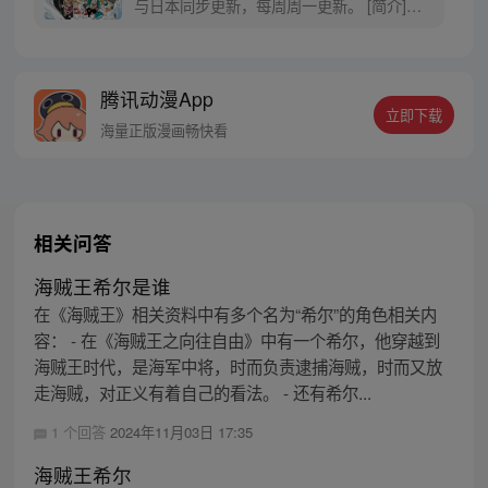
与日本同步更新，每周周一更新。 [简介]有
一个梦想成为海盗的少年叫路飞，他因误
食“恶魔果实”而成为了橡皮人，在获得超人
能力的同时付出了一辈子无法游泳的代价。
腾讯动漫App
十年后，路飞为实现与因救他而断臂的杰克
立即下载
斯的约定而出海，开始了以成为海盗王为目
海量正版漫画畅快看
标的伟大的冒险旅程！
相关问答
海贼王希尔是谁
在《海贼王》相关资料中有多个名为“希尔”的角色相关内
容： - 在《海贼王之向往自由》中有一个希尔，他穿越到
海贼王时代，是海军中将，时而负责逮捕海贼，时而又放
走海贼，对正义有着自己的看法。 - 还有希尔...
1 个回答
2024年11月03日 17:35
海贼王希尔