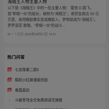
海贼王人物主要人物
以下是《海贼王》中的一些主要人物： 蒙奇·D·路飞，
是“草帽一伙”的船长，被称为“海贼王”，悬赏金高达 30 亿
贝里，食用橡胶果实变成橡胶人，梦想是成为“海贼王”。
罗罗诺亚·索隆，“草帽一伙”的战斗...
1 个回答
2024年09月07日 18:51
热门问答
七龙珠第二部2
1
狐妖小红娘漫画完结
2
毒孤皇后
3
斗破苍穹全文免费阅读无弹窗
4