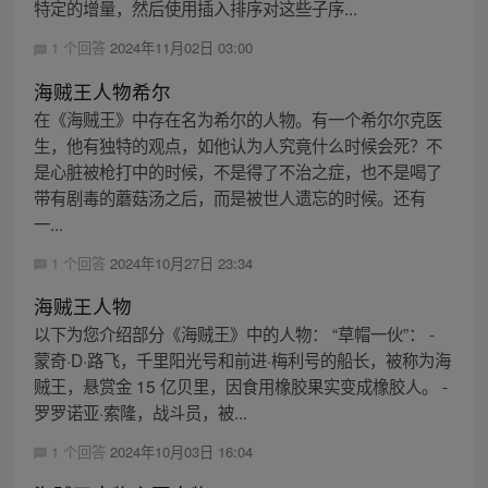
特定的增量，然后使用插入排序对这些子序...
1 个回答
2024年11月02日 03:00
海贼王人物希尔
在《海贼王》中存在名为希尔的人物。有一个希尔尔克医
生，他有独特的观点，如他认为人究竟什么时候会死？不
是心脏被枪打中的时候，不是得了不治之症，也不是喝了
带有剧毒的蘑菇汤之后，而是被世人遗忘的时候。还有
一...
1 个回答
2024年10月27日 23:34
海贼王人物
以下为您介绍部分《海贼王》中的人物： “草帽一伙”： -
蒙奇·D·路飞，千里阳光号和前进·梅利号的船长，被称为海
贼王，悬赏金 15 亿贝里，因食用橡胶果实变成橡胶人。 -
罗罗诺亚·索隆，战斗员，被...
1 个回答
2024年10月03日 16:04