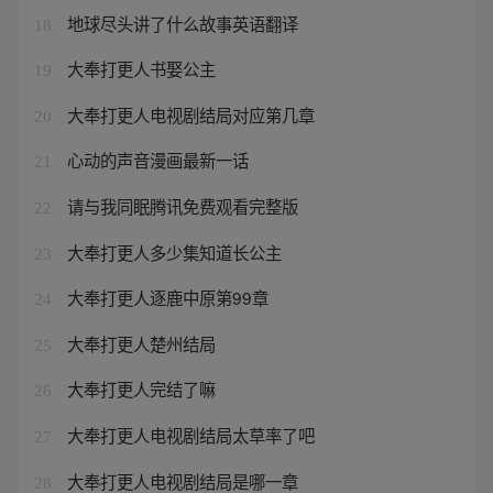
地球尽头讲了什么故事英语翻译
18
大奉打更人书娶公主
19
大奉打更人电视剧结局对应第几章
20
心动的声音漫画最新一话
21
请与我同眠腾讯免费观看完整版
22
大奉打更人多少集知道长公主
23
大奉打更人逐鹿中原第99章
24
大奉打更人楚州结局
25
大奉打更人完结了嘛
26
大奉打更人电视剧结局太草率了吧
27
大奉打更人电视剧结局是哪一章
28