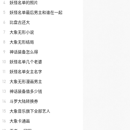
4
妖怪名单的照片
5
妖怪名单最后男主和谁在一起
6
比盘古还大
7
大象无形小说
8
大象无形结局
9
神话装备怎么得
10
妖怪名单几个老婆
11
妖怪名单女主名字
12
大象无形漫画男主
13
神话装备值多少钱
14
斗罗大陆转换券
15
大象音乐旗下全部艺人
16
大象卡通画