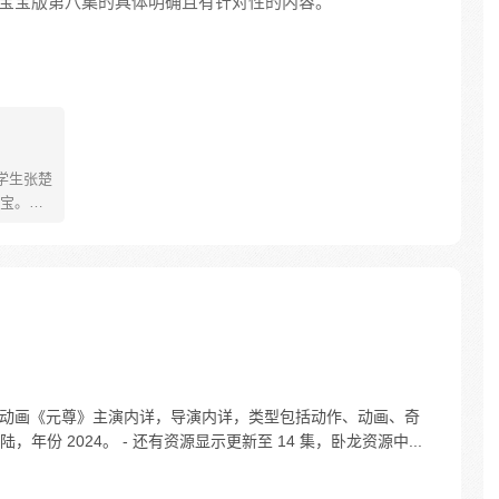
宝宝版第八集的具体明确且有针对性的内容。
学生张楚
宝。素
熟悉，
。为了
查清自
生活被
人”之
- 动画《元尊》主演内详，导演内详，类型包括动作、动画、奇
份 2024。 - 还有资源显示更新至 14 集，卧龙资源中...