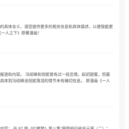
版”的具体含义，请您提供更多的相关信息和具体描述，以便我能更
《一人之下》原著漫画！
报道和内容。 冯绍峰和倪妮曾有过一段恋情，起初甜蜜，但最
具体到冯绍峰谈倪妮落泪的情节未有确切信息。 原漫画《一人
容： 在 87 版《红楼梦》第八集“荣国府归省庆元宵（二）”