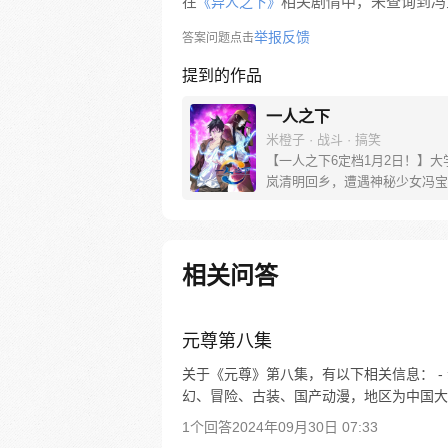
在
相关剧情中，未查询到冯
《异人之下》
举报反馈
答案问题点击
提到的作品
一人之下
米橙子 · 战斗 · 搞笑
【一人之下6定档1月2日！】大
岚清明回乡，遭遇神秘少女冯宝
未谋面的冯宝宝却对张楚岚异常
并将其带去自己打工的快递公司
帮冯宝宝寻找她的身世，也为了
己与爷爷身上的秘密，张楚岚的
相关问答
彻底颠覆，与冯宝宝一同踏上“异
旅。
元尊第八集
关于《元尊》第八集，有以下相关信息： 
幻、冒险、古装、国产动漫，地区为中国大陆，年
1个回答
2024年09月30日 07:33