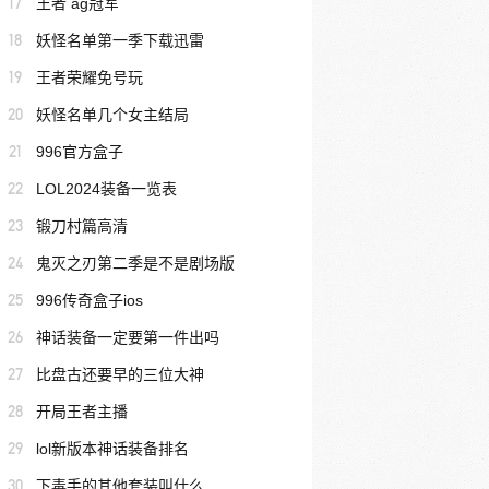
17
王者 ag冠军
18
妖怪名单第一季下载迅雷
19
王者荣耀免号玩
20
妖怪名单几个女主结局
21
996官方盒子
22
LOL2024装备一览表
23
锻刀村篇高清
24
鬼灭之刃第二季是不是剧场版
25
996传奇盒子ios
26
神话装备一定要第一件出吗
27
比盘古还要早的三位大神
28
开局王者主播
29
lol新版本神话装备排名
30
下毒手的其他套装叫什么