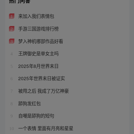
热门问答
来加入我们表情包
1
手游三国游戏排行榜
2
梦入神机哪部作品好看
3
王牌御史是单女主吗
4
2025年8月世界末日
5
2025年世界末日被证实
6
被甩之后 我成了万亿神豪
7
舔狗发红包
8
自嘲是舔狗的短句
9
一个表情 里面有月亮和星星
10