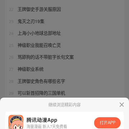
王牌御史手游关服原因
22
鬼灭之刃19集
23
上海小小地球总部地址
24
神级职业我能召唤亡灵
25
骂舔狗的话不带脏字长句文案
26
神级职业系统
27
王牌御史角色有哪些名字
28
可以斩首招降的三国单机
29
舔狗发言什么意思
继续浏览精彩内容
30
腾讯动漫App
打开APP
海量漫画 新人7天免费看