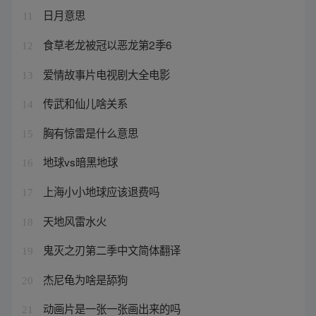
日月意思
11
食草老龙被冠以恶龙第2季6
12
爱情故事片电视剧大全电影
13
传武和仙儿啥关系
14
胸有惊雷是什么意思
15
地球vs暗黑地球
16
上海小小地球应该退费吗
17
天地风雷水火
18
鬼灭之刃第二季中文简体翻译
19
杰尼龟为啥是舔狗
20
动画片是一张一张画出来的吗
21