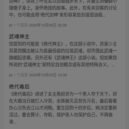
剑神》，讲述了叶北玄以剑道独步天下，并重生到偏僻小
镇傻子身上，身怀绝技的故事。此外，在有关剑客的讨论
中，也可能会用“绝代剑神”来形容某些剑道造诣极...
1 个回答
2024年10月06日 02:26
武魂神主
您提到的可能是《绝代神主》，在这部小说中，苏家少主
苏莫觉醒出被认为是最低级的垃圾武魂，却凭借此武魂一
路崛起逆袭。另外还有《武魂神王》这部小说。但如果您
所说的“武魂神主”是特定自创概念或有其他特殊含义，...
1 个回答
2024年10月20日 10:38
绝代毒后
《绝代毒后》讲述了女主角前世为一个男人夺下天下，却
在大婚当日被打入冷宫，全族被灭且背负污名，最后看着
负心汉失去江山才闭眼。重生回到十四岁后，她决定重新
活过，要去算计、夺取，保护亲人也保护自己，不再做
谁...