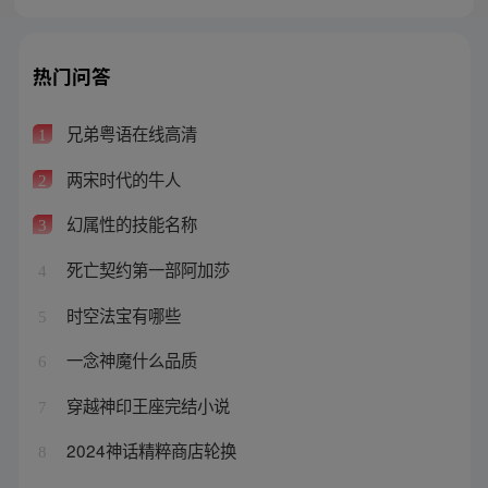
热门问答
兄弟粤语在线高清
1
两宋时代的牛人
2
幻属性的技能名称
3
死亡契约第一部阿加莎
4
时空法宝有哪些
5
一念神魔什么品质
6
穿越神印王座完结小说
7
2024神话精粹商店轮换
8