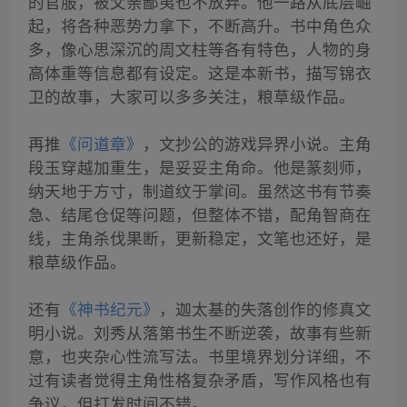
的官服，被父亲鄙夷也不放弃。他一路从底层崛
起，将各种恶势力拿下，不断高升。书中角色众
多，像心思深沉的周文柱等各有特色，人物的身
高体重等信息都有设定。这是本新书，描写锦衣
卫的故事，大家可以多多关注，粮草级作品。
再推
《问道章》
，文抄公的游戏异界小说。主角
段玉穿越加重生，是妥妥主角命。他是篆刻师，
纳天地于方寸，制道纹于掌间。虽然这书有节奏
急、结尾仓促等问题，但整体不错，配角智商在
线，主角杀伐果断，更新稳定，文笔也还好，是
粮草级作品。
还有
《神书纪元》
，迦太基的失落创作的修真文
明小说。刘秀从落第书生不断逆袭，故事有些新
意，也夹杂心性流写法。书里境界划分详细，不
过有读者觉得主角性格复杂矛盾，写作风格也有
争议，但打发时间不错。