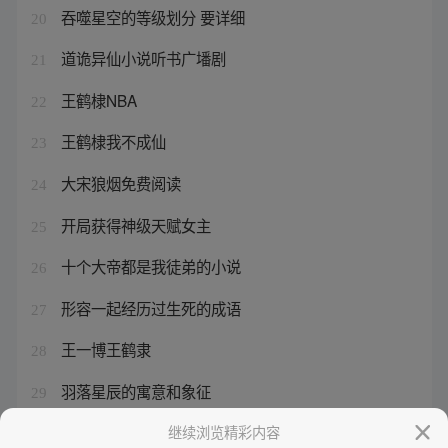
吞噬星空的等级划分 要详细
20
道诡异仙小说听书广墦剧
21
王鹤棣NBA
22
王鹤棣我不成仙
23
大宋狼烟免费阅读
24
开局获得神级天赋女主
25
十个大帝都是我徒弟的小说
26
形容一起经历过生死的成语
27
王一博王鹤隶
28
羽落星辰的寓意和象征
29
吞噬星空在线免免费观看
继续浏览精彩内容
30