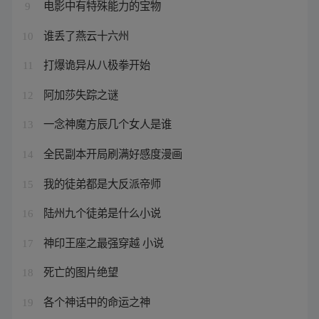
电影中有特殊能力的宝物
9
谁丢了燕云十六州
10
打爆诡异从八极拳开始
11
阿加莎失踪之谜
12
一念神魔方辰几个女人是谁
13
全民副本开局刷满好感度漫画
14
我的徒弟都是大反派帝师
15
陆州九个徒弟是什么小说
16
神印王座之最强穿越 小说
17
死亡的图片绝望
18
各个神话中的命运之神
19