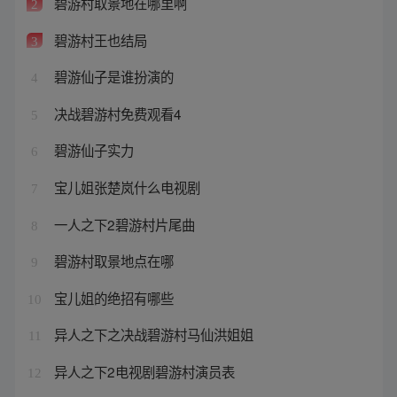
碧游村取景地在哪里啊
2
碧游村王也结局
3
碧游仙子是谁扮演的
4
决战碧游村免费观看4
5
碧游仙子实力
6
宝儿姐张楚岚什么电视剧
7
一人之下2碧游村片尾曲
8
碧游村取景地点在哪
9
宝儿姐的绝招有哪些
10
异人之下之决战碧游村马仙洪姐姐
11
异人之下2电视剧碧游村演员表
12