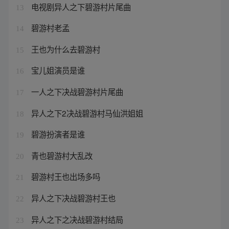
电视剧异人之下碧游村片尾曲
13
碧游村老孟
14
王也为什么去碧游村
15
宝儿姐演员是谁
16
一人之下决战碧游村片尾曲
17
异人之下2决战碧游村马仙洪姐姐
18
碧游扮演者是谁
19
青也碧游村大乱改
20
碧游村王也出场多吗
21
异人之下决战碧游村王也
22
异人之下之决战碧游村结局
23