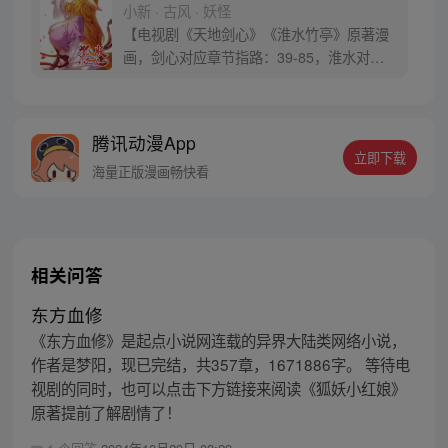
小新 · 古风 · 妖怪
【电视剧《天地剑心》《淮水竹亭》原著漫
画，剑心对应章节指路：39-85，淮水对应
章节指路272-301】 迷糊萝莉小狐妖，正太
道士没节操。自古人妖生死恋，千载孽缘一
线牵。（每周周四更新。）
腾讯动漫App
立即下载
海量正版漫画畅快看
相关问答
东方血修
《东方血修》是起点小说网连载的异界大陆类网络小说，
作者是梦阳，现已完结，共357章，1671886字。 等待电
视剧的同时，也可以点击下方链接来阅读《狐妖小红娘》
原著提前了解剧情了！