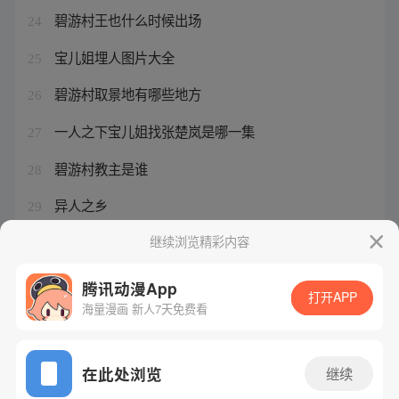
碧游村王也什么时候出场
24
宝儿姐埋人图片大全
25
碧游村取景地有哪些地方
26
一人之下宝儿姐找张楚岚是哪一集
27
碧游村教主是谁
28
异人之乡
29
宝儿姐结局失忆是哪一集
继续浏览精彩内容
30
腾讯动漫App
打开APP
海量漫画 新人7天免费看
腾讯漫画
起点读书
QQ阅读
网站备案/许可证号：粤B2-20090059-5
在此处浏览
继续
Copyright©1998 - 2026 Tencent. All Rights Reserved