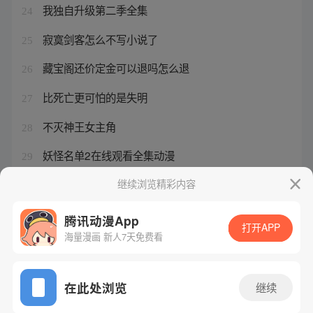
我独自升级第二季全集
24
寂寞剑客怎么不写小说了
25
藏宝阁还价定金可以退吗怎么退
26
比死亡更可怕的是失明
27
不灭神王女主角
28
妖怪名单2在线观看全集动漫
29
反派女主重生后招惹大佬的小说
继续浏览精彩内容
30
腾讯动漫App
打开APP
海量漫画 新人7天免费看
腾讯漫画
起点读书
QQ阅读
网站备案/许可证号：粤B2-20090059-5
在此处浏览
继续
Copyright©1998 - 2026 Tencent. All Rights Reserved