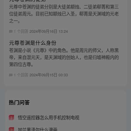
元尊中苍渊的徒弟分别是大徒弟颛烛、二徒弟郗菁和第三
位徒弟周元。目前已知颛烛已入圣，郗菁是天渊域的元老
之一。
1 个回答
2024年09月16日 13:24
元尊苍渊是什么身份
苍渊是小说《元尊》中的角色。他是周元的师父，人称黑
帝，来自混元天，是天渊域的创始人，也是归墟神殿内的
第四位古尊。
1 个回答
2024年09月15日 03:33
热门问答
悟空遥控器怎么用手机控制电视
1
加兰黑泽尔什么漫画
2