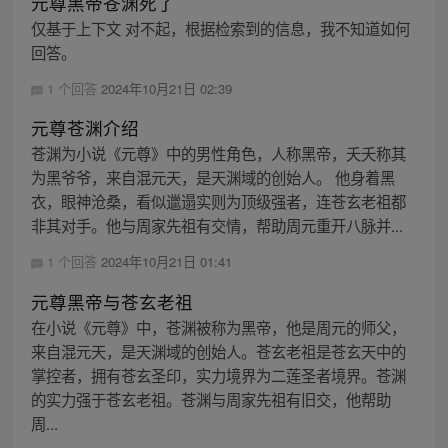
元尊黑帝苍渊死了
仅基于上下文 对不起，根据检索到的信息，我不知道如何
回答。
1 个回答
2024年10月21日 02:39
元尊苍渊介绍
苍渊为小说《元尊》中的男性角色，人称黑帝，夭夭称其
为黑爷爷，来自混元天，是天渊域的创始人。 他身着黑
衣，眼神沧桑，看似邋遢实则为顶级强者，连苍玄老祖都
非其对手。他与周家先祖有交情，帮助周元重开八脉并...
1 个回答
2024年10月21日 01:41
元尊黑帝与苍玄老祖
在小说《元尊》中，苍渊被称为黑帝，他是周元的师父，
来自混元天，是天渊域的创始人。苍玄老祖是苍玄天中的
掌控者，拥有苍玄圣印，实力境界为二莲圣者境界。苍渊
的实力强于苍玄老祖。苍渊与周家先祖有旧交，他帮助
周...