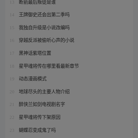
断箭最后叛徒是谁
13
王牌御史还会出第二季吗
14
我独自升级是小说改编吗
15
穿越反派被偷听心声的小说
16
黑神话紫塔位置
17
星甲魂将传在哪里看最新章节
18
动态漫画模式
19
地球尽头的主要人物介绍
20
醉侠兰如剑电视剧名字
21
星甲魂将传下架原因
22
蝴蝶忍变成鬼了吗
23