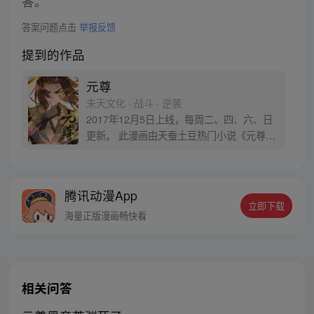
答。
答案问题点击
举报反馈
提到的作品
元尊
未天文化 · 战斗 · 逆袭
2017年12月5日上线，每周二、四、六、日
更新。 此漫画由天蚕土豆热门小说《元尊》
改编。少年执笔，龙蛇舞动；劈开乱世，点
亮苍穹。气掌乾坤的世界里，究竟是蟒雀吞
龙，还是圣龙崛起？！
腾讯动漫App
立即下载
海量正版漫画畅快看
相关问答