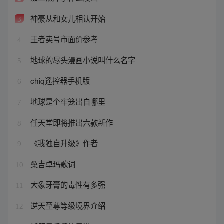
神豪从和女儿相认开始
3
王者卖号市面价参考
4
地球的尽头漫画小说叫什么名字
5
chiq遥控器手机版
6
地球是个牢笼出自哪里
7
任天堂即将推出六款新作
8
《我独自升级》作者
9
桑吉卓玛歌词
10
大象牙膏的毒性有多强
11
逆天至尊等级境界介绍
12