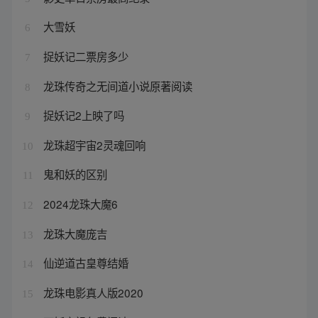
大雪妖
6
捉妖记二票房多少
7
龙珠传奇之无间道小说原著阅读
8
捉妖记2上映了吗
9
龙珠超宇宙2灵魂回响
10
鬼和妖的区别
11
2024龙珠大魔6
12
龙珠大魔庞吉
13
仙逆道古皇尊结婚
14
龙珠电影真人版2020
15