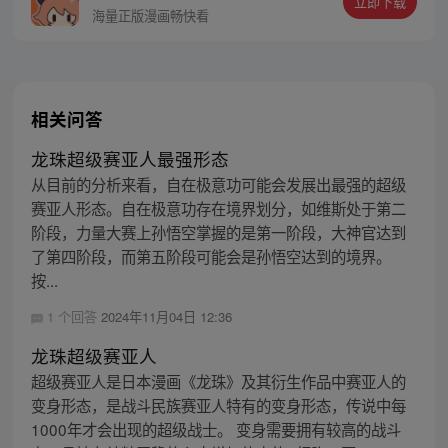
立即下载
海量正版漫画畅快看
相关问答
龙珠超级赛亚人最强形态
从目前的分析来看，自在极意功可能会发展出最强的超级
赛亚人形态。自在极意功存在境界划分，如维斯处于第二
阶段，力量大赛上孙悟空掌握的是第一阶段，大神官达到
了第四阶段，而第五阶段可能会是孙悟空达到的境界。
按...
1 个回答
2024年11月04日 12:36
龙珠超级赛亚人
超级赛亚人是日本漫画《龙珠》及其衍生作品中赛亚人的
变身形态，是战斗民族赛亚人特有的变身形态，传说中每
1000年才会出现的超级战士。 变身需要拥有较高的战斗