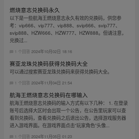
燃烧意志兑换码永久
以下是一些航海王燃烧意志永久有效的兑换码，供您参
考：vip666、vip777、vip888、svip666、svip777、
svip888、HZW666、HZW777、HZW888。但请注意，
兑换过...
1 个回答
2024年10月02日 18:16
赛亚龙珠兑换码获得兑换码大全
可以通过搜索赛亚龙珠兑换码来获得兑换码大全。
1 个回答
2024年11月04日 21:54
航海王燃烧意志兑换码在哪输入
航海王燃烧意志兑换码的输入方式有以下几种： 1. 在登录
账号后选择大区时会出现一个公告，在公告里玩家可以查
看到兑换码，查看兑换码之后退出公告，选择游戏服务器
进入游戏界面。在游戏界面点击“玩家角色”头像...
1 个回答
2024年11月05日 01:23