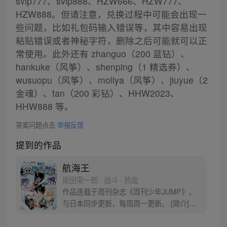
svip777、svip888、HZW666、HZW777、
HZW888。但请注意，兑换过程中可能会出现一
些问题，比如礼包码输入错误等，其中容易出现
粘贴错误或者神秘字符，删除之后可能就可以正
常使用。此外还有 zhanguo（200 蓝钻）、
hankuke（风筝）、shenping（1 精选券）、
wusuopu（风筝）、moliya（风筝）、jiuyue（2
金魂）、tan（200 彩钻）、HHW2023、
HHW888 等。
答案问题点击
举报反馈
提到的作品
航海王
尾田荣一郎 · 战斗 · 热血
作品连载于周刊杂志《周刊少年JUMP》，
与日本同步更新，每周周一更新。 [简介]有
一个梦想成为海盗的少年叫路飞，他因误
食“恶魔果实”而成为了橡皮人，在获得超人