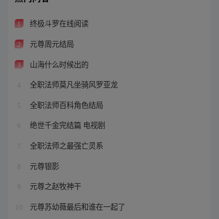
终极斗罗在线阅读
1
元尊周元结局
2
山海什么时候出的
3
全职法师莫凡坐骑风罗亚龙
4
全职法师百科角色结局
5
绝世千金完结篇 电视剧
6
全职法师之最强亡灵系
7
元尊银影
8
元尊之赵牧神干
9
元尊苏幼薇最后和谁在一起了
10