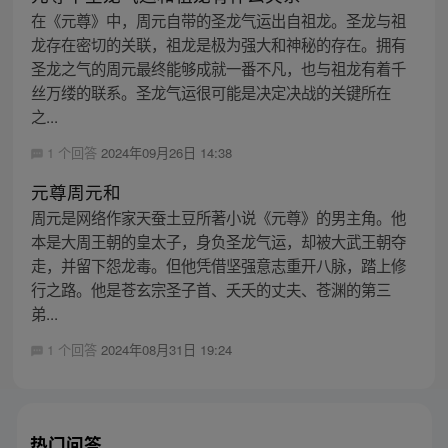
在《元尊》中，周元自带的圣龙气运出自祖龙。圣龙与祖
龙存在密切的关联，祖龙是极为强大和神秘的存在。拥有
圣龙之气的周元最终能够成就一番不凡，也与祖龙有着千
丝万缕的联系。圣龙气运很可能是决定决战的关键所在
之...
1 个回答
2024年09月26日 14:38
元尊周元和
周元是网络作家天蚕土豆所著小说《元尊》的男主角。他
本是大周王朝的皇太子，身负圣龙气运，却被大武王朝夺
走，并留下怨龙毒。但他凭借坚强意志重开八脉，踏上修
行之路。他是苍玄宗圣子首、夭夭的丈夫、苍渊的第三
弟...
1 个回答
2024年08月31日 19:24
热门问答