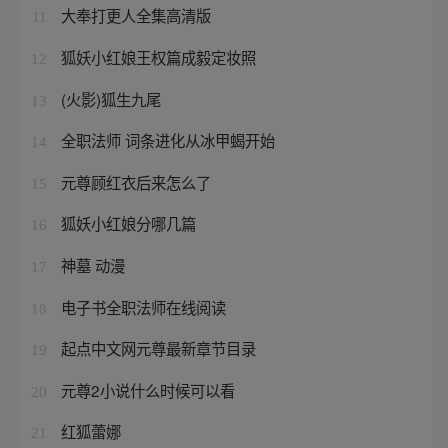
大奉打更人全集高清版
11
狐妖小红娘王权篇成毅定妆照
12
(火影)狐生九尾
13
全职法师 词条进化从冰甲蝎开始
14
元尊顾红衣后来怎么了
15
狐妖小红娘分哪几篇
16
神墓 动漫
17
电子书全职法师在线阅读
18
起点中文网元尊最新章节目录
19
元尊2小说什么时候可以看
20
红狐蕾娜
21