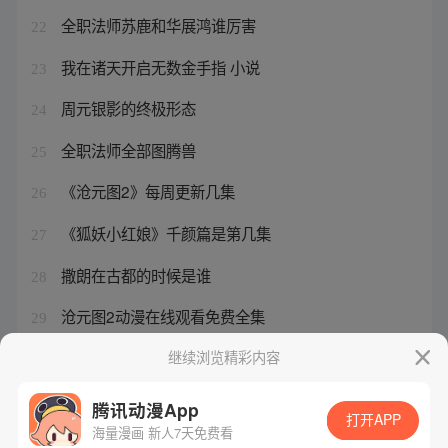
全职法师苏鹿和华展鸿谁厉害
22
我在诸天开启无数金手指 小说
23
周元银影的终极形态
24
全职法师全部图腾兽
25
《沧元图2》每周更新几集
26
《狐妖小红娘》千颜篇是第几集
27
撒朗在古都的时候是谁
28
沧元图2动漫在线观看免费全集
29
狐妖小红娘漫画书全套免费阅读
继续浏览精彩内容
30
腾讯动漫App
打开APP
海量漫画 新人7天免费看