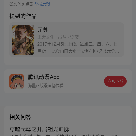
答案问题点击
举报反馈
提到的作品
元尊
未天文化 · 战斗 · 逆袭
2017年12月5日上线，每周二、四、六、日
更新。 此漫画由天蚕土豆热门小说《元尊》
改编。少年执笔，龙蛇舞动；劈开乱世，点
亮苍穹。气掌乾坤的世界里，究竟是蟒雀吞
龙，还是圣龙崛起？！
腾讯动漫App
立即下载
海量正版漫画畅快看
相关问答
穿越元尊之开局祖龙血脉