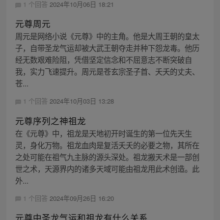
1 个回答
2024年10月06日 18:21
元尊周元
周元是网络小说《元尊》中的主角。他是大周王朝的皇太
子，自带圣龙气运却被大武王朝夺走并种下怨龙毒。他历
经无数艰难险阻，凭借坚定信念和不屈意志不断突破自
我，实力飞速提升。周元是苍玄宗圣子首、夭夭的丈夫、
苍...
1 个回答
2024年10月03日 13:28
元尊序列之神祖龙
在《元尊》中，祖龙是天地初开时诞生的第一位先天生
灵，身化万物。祖龙血肉是复活夭夭的必要之物，其所在
之处可能在祖气九主脉的源头深处。祖龙搬天术是一部创
世之术，天源界内的诸多天域可能由祖龙用此术创造。此
外...
1 个回答
2024年09月26日 16:20
元尊中圣龙气运和祖龙有什么关系