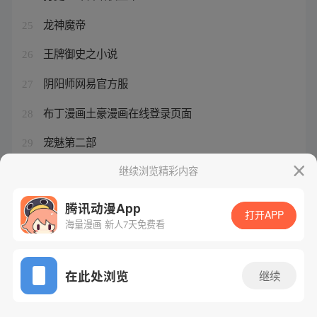
龙神魔帝
25
王牌御史之小说
26
阴阳师网易官方服
27
布丁漫画土豪漫画在线登录页面
28
宠魅第二部
29
中国惊奇先生的主演
继续浏览精彩内容
30
腾讯动漫App
打开APP
海量漫画 新人7天免费看
腾讯漫画
起点读书
QQ阅读
网站备案/许可证号：粤B2-20090059-5
在此处浏览
继续
Copyright©1998 - 2026 Tencent. All Rights Reserved