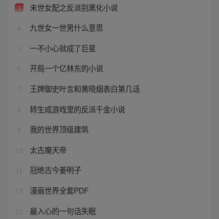
末世女配之反派别黑化小说
3
九世女一世男什么意思
4
一不小心就成了巨星
5
开局一个亿林东的小说
6
王牌御史叶言和黄晓烟表白第几话
7
转生成游戏里的反派千金小说
8
我的世界顶级建筑
9
太古魔天帝
10
冠绝古今姜明子
11
漫画世界全套PDF
12
最入心的一句话失眠
13