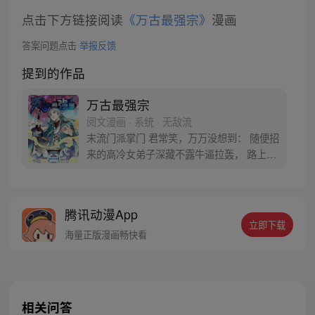
点击下方链接阅读
《万古最强宗》
漫画
答案问题点击
举报反馈
提到的作品
万古最强宗
阅文漫画 · 系统 · 无敌流
末流门派掌门 君常笑，万万没想到： 随便招
来的高冷女弟子深藏不露牛逼拉轰， 路上闭
眼救救的男弟子竟是第一天才， 踢个球把重
生后的武帝踢到怀疑人生 看着废物的小弟是
个陨落的天才 这个宗门，全是妖孽啊…… 上
腾讯动漫App
苍要我末流门派逆天，挡不住啊
立即下载
海量正版漫画畅快看
相关问答