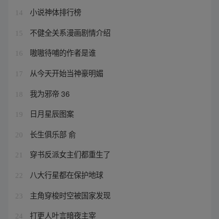
小说神体排行榜
14
不健全关系漫画剧情介绍
15
嗷嗷待哺的作者是谁
16
从今天开始当神豪明媚
17
我为邪帝 36
18
日月星辰图案
19
长生俱乐部 俞
20
穿书反派女主们都重生了
21
八大行星都在保护地球
22
主角穿梭时空被国家发现
23
打更人叶言暗夜主宰
24