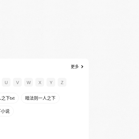
更多
U
V
W
X
Y
Z
下txt
暗法则一人之下
下小说