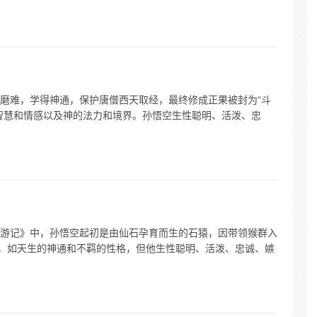
磨难，学得神通，保护唐僧西天取经，最终修成正果被封为“斗
智慧和情感以及神的法力和境界。孙悟空生性聪明、活泼、忠
游记》中，孙悟空起初是由仙石孕育而生的石猿，因带领猴群入
质，如天生的神通和不羁的性格，但他生性聪明、活泼、忠诚、嫉