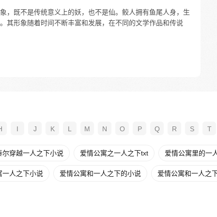
象，既不是传统意义上的妖，也不是仙。鲛人拥有鱼尾人身，生
。其形象随着时间不断丰富和发展，在不同的文学作品和传说
H
I
J
K
L
M
N
O
P
Q
R
S
T
泰尔穿越一人之下小说
爱情公寓之一人之下txt
爱情公寓里的一人之
寓一人之下小说
爱情公寓和一人之下的小说
爱情公寓和一人之