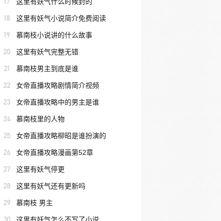
17
这里有妖气什么时候封的
18
这里有妖气小说简介免费阅读
19
慕南枝小说讲的什么故事
20
这里有妖气完整无错
21
慕南枝男主到底是谁
22
女帝直播攻略剧情简介视频
23
女帝直播攻略中的男主是谁
24
慕南枝里的人物
25
女帝直播攻略柳昭是谁扮演的
26
女帝直播攻略漫画第52章
27
这里有妖气停更
28
这里有妖气还有更新吗
29
慕南枝 男主
30
这里有妖气怎么不写了小说