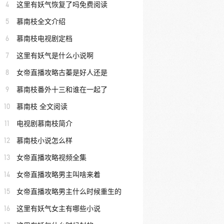
4
这里有妖气恢复了吗免费阅读
5
慕南枝全文介绍
6
慕南枝电视剧定档
7
这里有妖气是什么小说啊
8
女帝直播攻略古蓁是好人还是
9
慕南枝番外十三和谁在一起了
10
慕南枝 全文阅读
11
电视剧慕南枝简介
12
慕南枝小说怎么样
13
女帝直播攻略视频全集
14
女帝直播攻略男主叫啥来着
15
女帝直播攻略男主什么时候重生的
16
这里有妖气女主有哪些小说