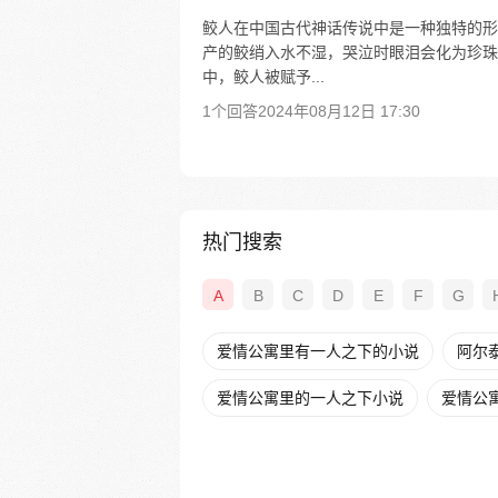
鲛人在中国古代神话传说中是一种独特的形
产的鲛绡入水不湿，哭泣时眼泪会化为珍珠
中，鲛人被赋予...
1个回答
2024年08月12日 17:30
热门搜索
A
B
C
D
E
F
G
爱情公寓里有一人之下的小说
阿尔
爱情公寓里的一人之下小说
爱情公