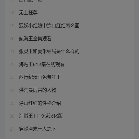
无上狂尊
18
狐妖小红娘中涂山红红怎么画
19
航海王全集观看
20
张灵玉和夏禾结局是什么样的
21
海贼王612集在线观看
22
西行纪漫画免费狂王
23
洪荒最厉害的人物
24
涂山红红的性格介绍
25
海贼王1119话汉化版
26
穿越清末一人之下
27