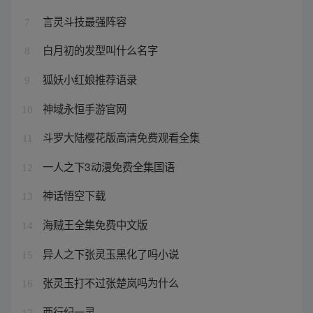
言灵斗技最强阵容
7
白月初的发型叫什么名字
8
狐妖小红娘推荐语录
9
神域永恒手游官网
10
斗罗大陆樱花版高清免费观看全集
11
一人之下3动漫免费全集国语
12
神话悟空下载
13
海贼王全集免费中文版
14
异人之下张灵玉黑化了吗小说
15
张灵玉打不过张楚岚吗为什么
16
西行纪一灵
17