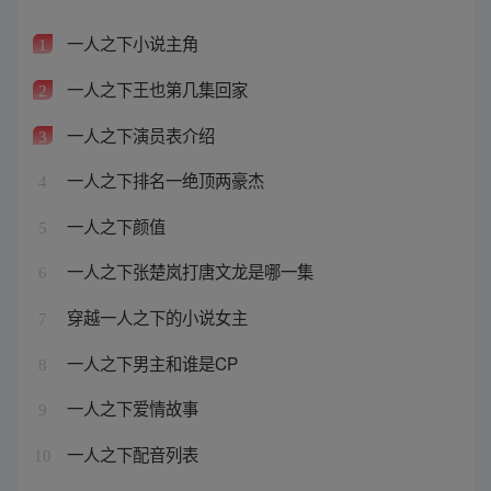
一人之下小说主角
1
一人之下王也第几集回家
2
一人之下演员表介绍
3
一人之下排名一绝顶两豪杰
4
一人之下颜值
5
一人之下张楚岚打唐文龙是哪一集
6
穿越一人之下的小说女主
7
一人之下男主和谁是CP
8
一人之下爱情故事
9
一人之下配音列表
10