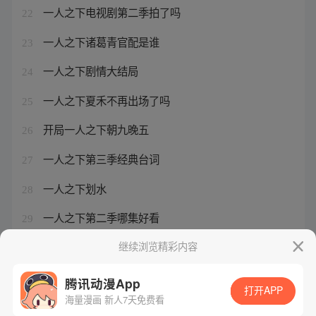
一人之下电视剧第二季拍了吗
22
一人之下诸葛青官配是谁
23
一人之下剧情大结局
24
一人之下夏禾不再出场了吗
25
开局一人之下朝九晚五
26
一人之下第三季经典台词
27
一人之下划水
28
一人之下第二季哪集好看
29
《一人之下》张楚岚
继续浏览精彩内容
30
腾讯动漫App
打开APP
海量漫画 新人7天免费看