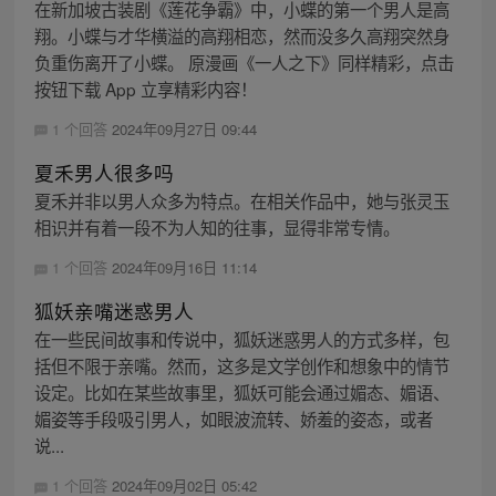
在新加坡古装剧《莲花争霸》中，小蝶的第一个男人是高
翔。小蝶与才华横溢的高翔相恋，然而没多久高翔突然身
负重伤离开了小蝶。 原漫画《一人之下》同样精彩，点击
按钮下载 App 立享精彩内容！
1 个回答
2024年09月27日 09:44
夏禾男人很多吗
夏禾并非以男人众多为特点。在相关作品中，她与张灵玉
相识并有着一段不为人知的往事，显得非常专情。
1 个回答
2024年09月16日 11:14
狐妖亲嘴迷惑男人
在一些民间故事和传说中，狐妖迷惑男人的方式多样，包
括但不限于亲嘴。然而，这多是文学创作和想象中的情节
设定。比如在某些故事里，狐妖可能会通过媚态、媚语、
媚姿等手段吸引男人，如眼波流转、娇羞的姿态，或者
说...
1 个回答
2024年09月02日 05:42