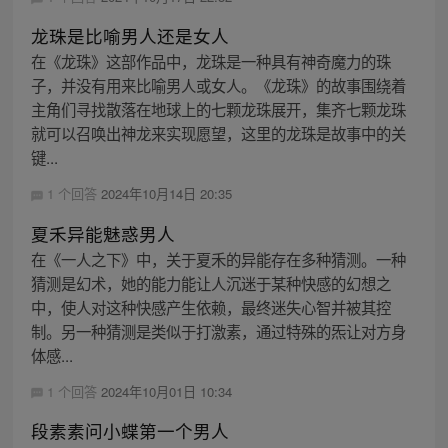
龙珠是比喻男人还是女人
在《龙珠》这部作品中，龙珠是一种具有神奇魔力的珠
子，并没有用来比喻男人或女人。《龙珠》的故事围绕着
主角们寻找散落在地球上的七颗龙珠展开，集齐七颗龙珠
就可以召唤出神龙来实现愿望，这里的龙珠是故事中的关
键...
1 个回答
2024年10月14日 20:35
夏禾异能魅惑男人
在《一人之下》中，关于夏禾的异能存在多种猜测。一种
猜测是幻术，她的能力能让人沉迷于某种快感的幻想之
中，使人对这种快感产生依赖，最终迷失心智并被其控
制。另一种猜测是类似于打激素，通过特殊的炁让对方身
体感...
1 个回答
2024年10月01日 10:34
段素素问小蝶第一个男人