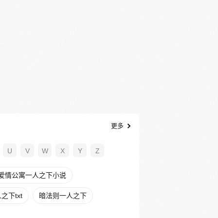
更多
U
V
W
X
Y
Z
爱情公寓一人之下小说
下txt
暗法则一人之下