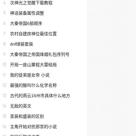
4
次神光之觉醒下载教程
5
神话装备属性调整
6
大秦帝国6部顺序
7
农村自建房神位最佳位置
8
dnf绿装套装
9
大秦帝国之帝国烽烟礼包序列号
10
开局一座山寨程大雷结局
11
我的徒弟是女帝 小说
12
最强的酸叫什么化学名称
13
古代的燕云16州市具体什么地方
14
无敌的英文
15
圣装和盛装的区别
16
主角开始对抗邪祟的小说