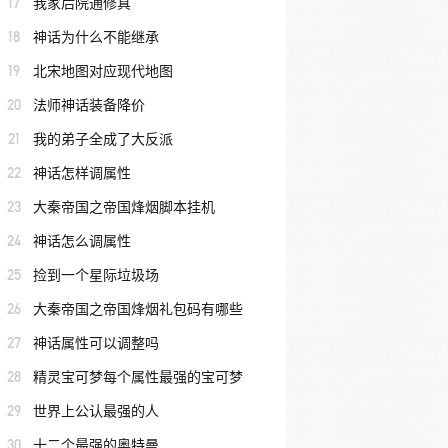
17
我家后院通修真
18
神话为什么不能继承
19
北宋地图对应现代地图
20
法师神话装备降价
21
我的弟子全成了大反派
22
神话怎样调属性
23
大秦帝国之帝国烽烟脚本挂机
24
神话怎么调属性
25
捡到一个星际垃圾场
26
大秦帝国之帝国烽烟礼包码有哪些
27
神话属性可以调整吗
28
精灵宝可梦每个属性最强的宝可梦
29
世界上公认最强的人
30
十二个最强的奥特曼