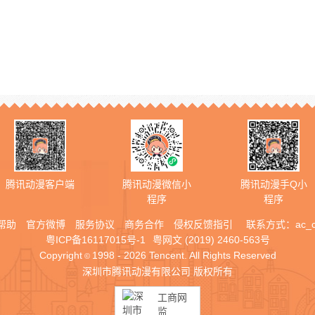
腾讯动漫客户端
腾讯动漫微信小
腾讯动漫手Q小
程序
程序
帮助
官方微博
服务协议
商务合作
侵权反馈指引
联系方式：
ac_
粤ICP备16117015号-1
粤网文 (2019) 2460-563号
Copyright
1998 - 2026 Tencent. All Rights Reserved
©
深圳市腾讯动漫有限公司 版权所有
工商网
监