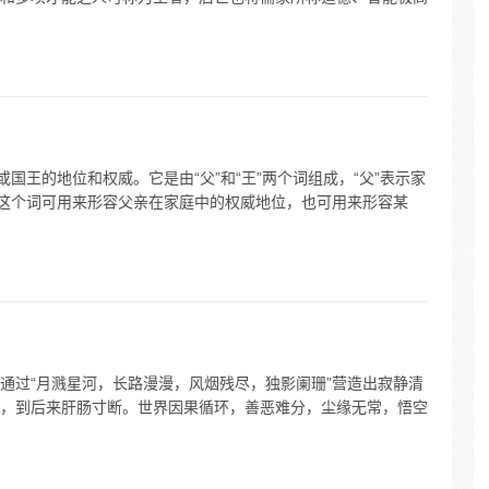
国王的地位和权威。它是由“父”和“王”两个词组成，“父”表示家
。这个词可用来形容父亲在家庭中的权威地位，也可用来形容某
通过“月溅星河，长路漫漫，风烟残尽，独影阑珊”营造出寂静清
，到后来肝肠寸断。世界因果循环，善恶难分，尘缘无常，悟空