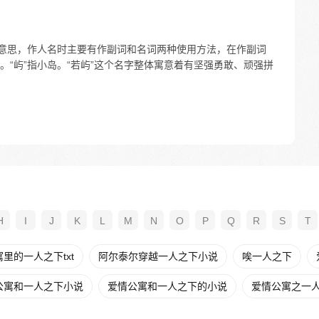
等意思，作人名时主要有作副词和名词两种使用方法，在作副词
“屿”指小岛。“若屿”这个名字整体寓意着有坚强勇敢、顽强拼
H
I
J
K
L
M
N
O
P
Q
R
S
T
里的一人之下txt
阿尔泰尔穿越一人之下小说
唉一人之下
公寓和一人之下小说
爱情公寓和一人之下的小说
爱情公寓之一人之