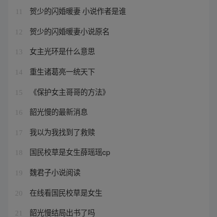
贺少的闪婚暖妻 小说作者是谁
11
贺少的闪婚暖妻小说原名
12
女主光环是什么意思
13
重生诸葛亮一统天下
14
《保护女主哥哥的方法》
15
韶光慢的最新消息
16
我以为我找到了救赎
17
国民校草是女生薛瑶瑶cp
18
魏君子小说阅读
19
在线看国民校草是女生
20
韶光慢结局出书了吗
21