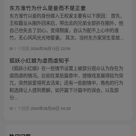
东方淮竹为什么是妾而不是正妻
东方淮竹以妾的身份嫁入王权家主要有以下原因： 首先，
王权霸业从圈外回来后，带出去的兄弟全部折在圈外，他
自己也失去了剑心，变得颓废，自认为配不上心中的淮
竹，无心风风光光地娶妻。 其次，当时东方家突生变故...
1 个回答
2024年08月13日 23:56
狐妖小红娘为虐而虐知乎
《狐妖小红娘》在一些情节设置上被部分观众认为存在为
虐而虐的情况。比如在某些篇章中，感情戏发展得较为突
兀，突然就爱得死去活来；还有一些剧情中，角色的行为
和选择让人感到费解，如开篇下沙篇中的误会，以及部
分...
1 个回答
2024年08月09日 04:29