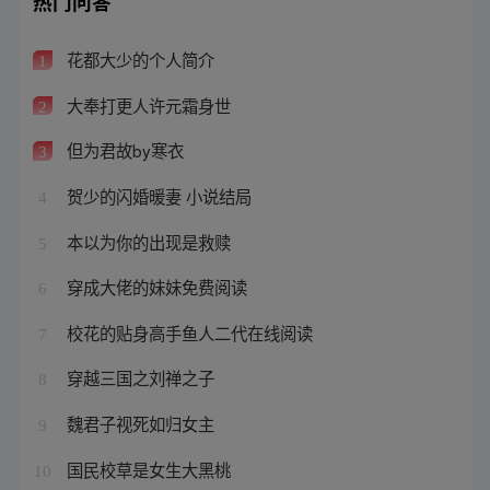
热门问答
花都大少的个人简介
1
大奉打更人许元霜身世
2
但为君故by寒衣
3
贺少的闪婚暖妻 小说结局
4
本以为你的出现是救赎
5
穿成大佬的妹妹免费阅读
6
校花的贴身高手鱼人二代在线阅读
7
穿越三国之刘禅之子
8
魏君子视死如归女主
9
国民校草是女生大黑桃
10