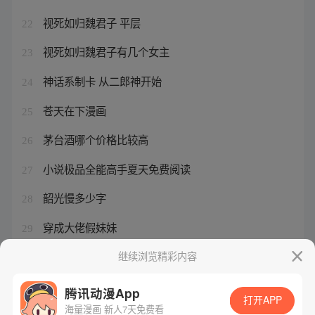
视死如归魏君子 平层
22
视死如归魏君子有几个女主
23
神话系制卡 从二郎神开始
24
苍天在下漫画
25
茅台酒哪个价格比较高
26
小说极品全能高手夏天免费阅读
27
韶光慢多少字
28
穿成大佬假妹妹
29
陆少的千亿盛宠
继续浏览精彩内容
30
腾讯动漫App
打开APP
海量漫画 新人7天免费看