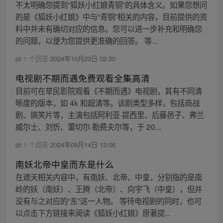
不太明确您提到“狐妖小红娘青铜”的具体含义。如果您想问
的是《狐妖小红娘》中与“青铜”相关的内容，目前提供的资
料中并未有确切对应的信息。您可以进一步补充和明确您
的问题，以便为您提供更准确的回答。 等...
1 个回答
2024年10月23日 02:30
电视剧不期而遇免费观看全集高清
目前可在草民影院观看《不期而遇》电视剧，其有不同清
晰度的版本，如 4k 和超清等。该剧类型多样，包括商战
剧、搞笑片等，主演包括阿利亚·提西里、后藤邑子、弗兰·
威尔士、刘忻、蕾切尔·勒费夫尔等，于 20...
1 个回答
2024年09月14日 13:06
南妖北帝中皇而东是什么
在遮天相关内容中，有南妖、北帝、中皇，分别指的是南
岭的妖（南妖）、王腾（北帝）、向宇飞（中皇），但并
没有与之对应的“东”这一人物。 等待电视剧的同时，也可
以点击下方链接来阅读《狐妖小红娘》原著提...