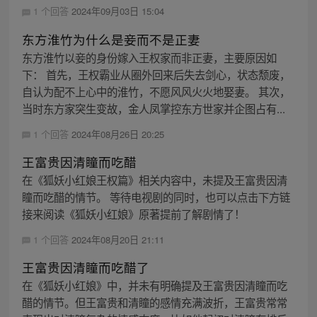
1 个回答
2024年09月03日 15:04
东方淮竹为什么是妾而不是正妻
东方淮竹以妾的身份嫁入王权家而非正妻，主要原因如
下： 首先，王权霸业从圈外回来后失去剑心，状态颓废，
自认为配不上心中的淮竹，不愿风风火火地娶妻。 其次，
当时东方家突生变故，金人凤掌控东方世家并企图占有...
1 个回答
2024年08月26日 20:25
王富贵因清瞳而吃醋
在《狐妖小红娘王权篇》相关内容中，未提及王富贵因清
瞳而吃醋的情节。 等待电视剧的同时，也可以点击下方链
接来阅读《狐妖小红娘》原著提前了解剧情了！
1 个回答
2024年08月20日 21:11
王富贵因清瞳而吃醋了
在《狐妖小红娘》中，并未有明确提及王富贵因清瞳而吃
醋的情节。但王富贵和清瞳的感情充满波折，王富贵常常