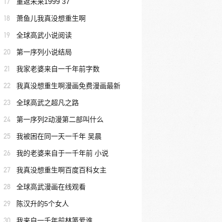
17
重返未来1999 37
18
萧鱼儿我真没想重生啊
19
全球高武小说阅读
20
第一序列小说结局
21
我家老婆来自一千年前字数
22
我真没想重生啊漫画免费漫画最新
23
全球高武之超凡之路
24
第一序列2动漫第二部叫什么
25
我被困在同一天一千年 吴晨
26
我的老婆来自于一千年前 小说
27
我真没想重生啊百度百科女主
28
全球高武漫画在线观看
29
陈汉升的5个女人
30
我来自一千年前林笺爱谁