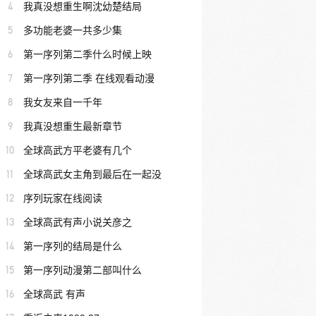
4
我真没想重生啊沈幼楚结局
5
多功能老婆一共多少集
6
第一序列第二季什么时候上映
7
第一序列第二季 在线观看动漫
8
我女友来自一千年
9
我真没想重生最新章节
10
全球高武方平老婆有几个
11
全球高武女主角到最后在一起没
12
序列玩家在线阅读
13
全球高武有声小说关彦之
14
第一序列的结局是什么
15
第一序列动漫第二部叫什么
16
全球高武 有声