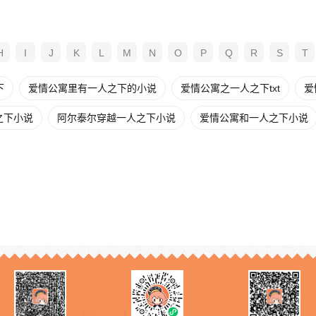
H
I
J
K
L
M
N
O
P
Q
R
S
T
下
爱情公寓里有一人之下的小说
爱情公寓之一人之下txt
爱
之下小说
阿尔泰尔穿越一人之下小说
爱情公寓和一人之下小说