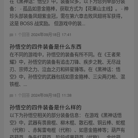
在《黑神话：悟空》中，装备众多，以下为您列举部分装
备： - 孤品如意金箍棒，获取方式为【花果山主线】。 - 神
珍头部装备凤翅紫金冠，需在第六章击败凤翅将军获得，
这是 BOSS 战奖励。 但游戏中的装...
1 个回答
2024年09月18日 17:41
孙悟空的四件装备是什么东西
在不同的游戏中，孙悟空的装备有所不同。在《王者荣
耀》中，孙悟空的装备有追击刀锋、疾步之靴、无尽战
刃、宗师之力、泣血之刃和碎星锤等。在《黑神话：悟
空》中，孙悟空的武器包括如意金箍棒、三尖两刃枪、混
铁棍、...
1 个回答
2024年09月18日 11:38
孙悟空的四件装备是什么样的
以下为孙悟空相关的部分装备信息： 在游戏《黑神话悟
空》中，武器有畏兽棍、柳木棍、散石棍、铜云棒、蛇棍
（代称）、赤髯雷电棍（代称）、如意金箍棒等；葫芦有
药葫芦、争先红葫芦、阶段成果葫芦（代称）、金纹葫