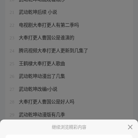
武动乾坤后续 小说
21
电视剧大奉打更人有第二季吗
22
大奉打更人曹国公是谁演的
23
腾讯视频大奉打更人更新到几集了
24
王鹤棣大奉打更人歌曲
25
武动乾坤动漫出了几集
26
武动乾坤改编r小说
27
大奉打更人曹国公是好人吗
28
武动乾坤动漫版有几季
29
武动乾坤动漫在线
继续浏览精彩内容
30