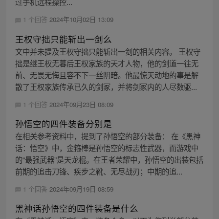
过手机远程操控...
1 个回答
2024年10月02日 13:09
王权守拙只能斩出一剑么
文中并未提及王权守拙只能斩出一剑的相关内容。 王权守
拙是继王权无暮后王权家族的天才人物，他的剑道一往无
前、无畏无悔且容不下一丝阴暗。他最惊天动地的事是解
散了王权家族传承已久的剑冢，并将剑冢内的人尽数驱...
1 个回答
2024年09月23日 08:09
孙悟空的四件装备分别是
在相关参考资料中，提到了孙悟空的部分装备： 在《黑神
话：悟空》中，金箍棒是孙悟空的标志性武器，而游戏中
的“最强武器”是天龙棍。在王者荣耀中，孙悟空的出装包括
前期的追击刀锋、疾步之靴、无尽战刃；中期的追...
1 个回答
2024年09月19日 08:59
黑神话孙悟空的四件装备是什么