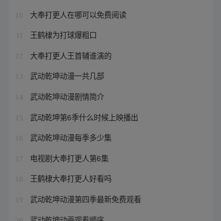
大奉打更人在哪可以免费阅读
10
王鹤棣为打球爆粗口
11
大奉打更人王首辅谁演的
12
武动乾坤动漫一共几部
13
武动乾坤动漫剧情简介
14
武动乾坤第6季什么时候上映播出
15
武动乾坤动漫每季多少集
16
电视剧大奉打更人第6集
17
王鹤棣大奉打更人好看吗
18
武动乾坤动漫第四季最新免费观看
19
武动乾坤动画观看顺序
20