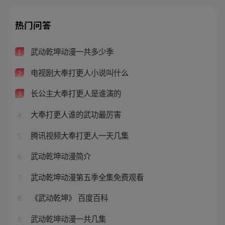
热门问答
武动乾坤动漫一共多少季
1
电视剧大奉打更人小说叫什么
2
长公主大奉打更人是谁演的
3
大奉打更人谁的武功最厉害
4
腾讯视频大奉打更人一天几集
5
武动乾坤动漫简介
6
武动乾坤动漫第五季全集免费观看
7
《武动乾坤》 百度百科
8
武动乾坤动漫一共几集
9