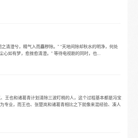
神明之清澄兮，精气入而麤秽除。” “天地间除却秋水的明净，何处
“尘心如有梦，愈挫愈清澄。” 等待电视剧的同时，也...
岚、王也和诸葛青计划清除三波盯梢的人，这个过程基本都是冯宝
为专业，而王也、张楚岚和诸葛青相比之下就像来混经验、凑人