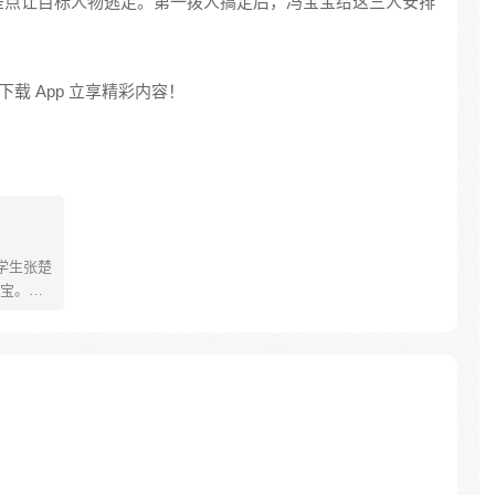
差点让目标人物逃走。第一拨人搞定后，冯宝宝给这三人安排
载 App 立享精彩内容！
学生张楚
宝。素
熟悉，
。为了
查清自
生活被
人”之