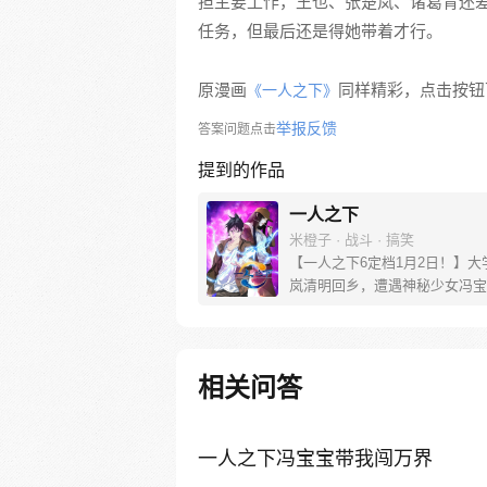
担主要工作，王也、张楚岚、诸葛青还
任务，但最后还是得她带着才行。
原漫画
同样精彩，点击按钮下
《一人之下》
举报反馈
答案问题点击
提到的作品
一人之下
米橙子 · 战斗 · 搞笑
【一人之下6定档1月2日！】大
岚清明回乡，遭遇神秘少女冯宝
未谋面的冯宝宝却对张楚岚异常
并将其带去自己打工的快递公司
帮冯宝宝寻找她的身世，也为了
己与爷爷身上的秘密，张楚岚的
相关问答
彻底颠覆，与冯宝宝一同踏上“异
旅。
一人之下冯宝宝带我闯万界