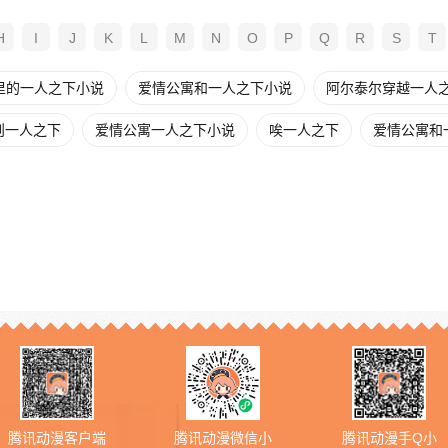
H
I
J
K
L
M
N
O
P
Q
R
S
T
里的一人之下小说
爱情公寓和一人之下小说
阿尔泰尔穿越一人
则一人之下
爱情公寓一人之下小说
唉一人之下
爱情公寓和
腾讯动漫客户端
腾讯动漫微信小
腾讯动漫手Q小