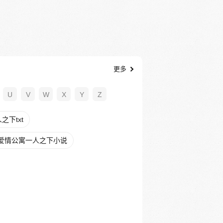
更多
U
V
W
X
Y
Z
下txt
爱情公寓一人之下小说