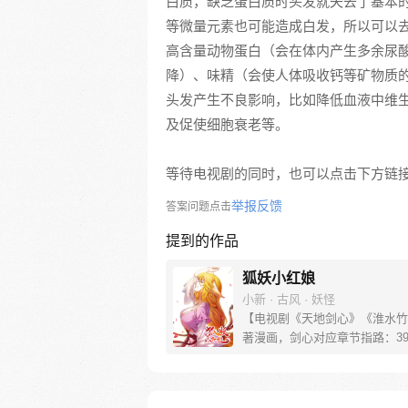
白质，缺乏蛋白质时头发就失去了基本
等微量元素也可能造成白发，所以可以
高含量动物蛋白（会在体内产生多余尿
降）、味精（会使人体吸收钙等矿物质
头发产生不良影响，比如降低血液中维
及促使细胞衰老等。
等待电视剧的同时，也可以点击下方链
举报反馈
答案问题点击
提到的作品
狐妖小红娘
小新 · 古风 · 妖怪
【电视剧《天地剑心》《淮水竹
著漫画，剑心对应章节指路：39-
水对应章节指路272-301】 迷
妖，正太道士没节操。自古人妖
恋，千载孽缘一线牵。（每周周