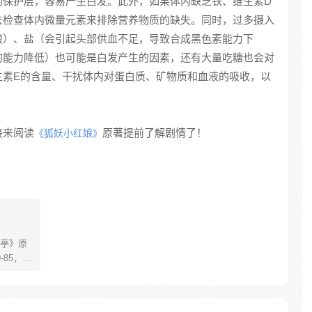
的保护层，容易产生白发。此外，如果体内缺乏铁、维生素D
去检查体内微量元素来排除营养物质的缺失。同时，过多摄入
酸）、盐（会引起头部供血不足，导致合成黑色素能力下
的能力降低）也可能是白发产生的因素，还有大量吃糖也会对
生素E的含量、干扰体内对蛋白质、矿物质和血液的吸收，以
接来阅读
原著提前了解剧情了！
《狐妖小红娘》
亭》原
85，淮
糊萝莉小狐
生死
四更