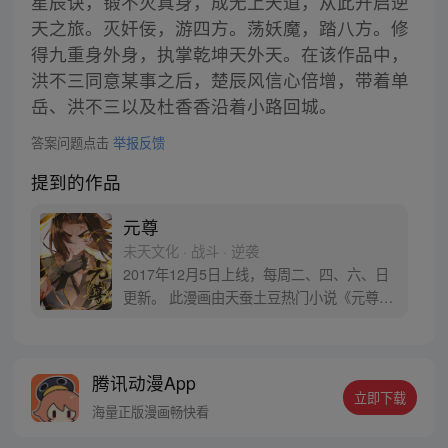
星辰诀，锻不灭真身，成无上天道，从此开启逆
天之旅。灭奸佞，游四方。荡妖魔，踏八方。修
得九重身外身，执掌乾坤天外天。在该作品中，
洪不三同意某事之后，楚辰风信心倍增，带着单
岳、洪不三以及杜香香沿着小路回城。
答案问题点击
举报反馈
提到的作品
元尊
未天文化 · 战斗 · 逆袭
2017年12月5日上线，每周二、四、六、日
更新。 此漫画由天蚕土豆热门小说《元尊》
改编。少年执笔，龙蛇舞动；劈开乱世，点
亮苍穹。气掌乾坤的世界里，究竟是蟒雀吞
龙，还是圣龙崛起？！
腾讯动漫App
立即下载
海量正版漫画畅快看