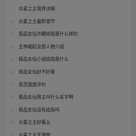
众星之主境界详细
7
众星之主最新章节
8
极品女仙许麟结局是什么样的
9
主神崛起全部人物介绍
10
极品女仙小说结局是什么
11
极品女仙好不好看
12
恶灵国度评价
13
极品女仙男主叫什么名字啊
14
极品女仙没有结局吗
15
众星之主好看么
16
众星之主无弹窗
17