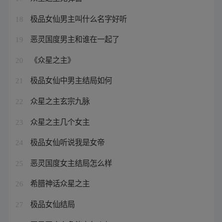
极品女仙男主叫什么名字好听
18
恶灵国度男主和谁在一起了
19
《众星之主》
20
极品女仙中男主结局如何
21
众星之主玄宗九脉
22
众星之主几个女主
23
极品女仙听说我是女帝
24
恶灵国度女主结局怎么样
25
希腊神话众星之主
26
极品女仙结局
27