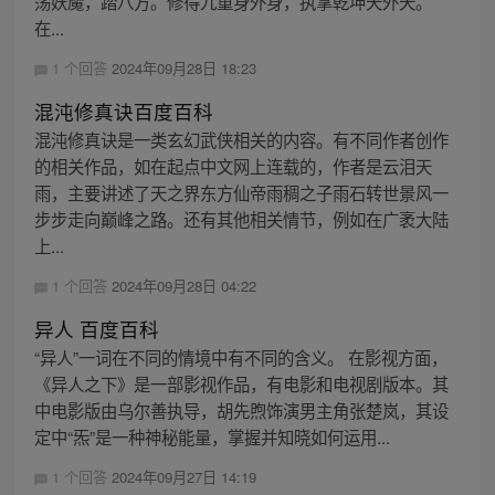
荡妖魔，踏八方。修得九重身外身，执掌乾坤天外天。
在...
1 个回答
2024年09月28日 18:23
混沌修真诀百度百科
混沌修真诀是一类玄幻武侠相关的内容。有不同作者创作
的相关作品，如在起点中文网上连载的，作者是云泪天
雨，主要讲述了天之界东方仙帝雨稠之子雨石转世景风一
步步走向巅峰之路。还有其他相关情节，例如在广袤大陆
上...
1 个回答
2024年09月28日 04:22
异人 百度百科
“异人”一词在不同的情境中有不同的含义。 在影视方面，
《异人之下》是一部影视作品，有电影和电视剧版本。其
中电影版由乌尔善执导，胡先煦饰演男主角张楚岚，其设
定中“炁”是一种神秘能量，掌握并知晓如何运用...
1 个回答
2024年09月27日 14:19