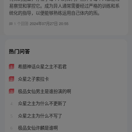
易察觉和掌控它。成为异人通常需要经过严格的训练和系
统化的指导，以便能够熟练运用自己体内的炁。
1 个回答
2024年07月27日 20:55
热门问答
希腊神话众星之主不若君
1
众星之子索拉卡
2
极品女仙男主是谁扮演的啊
3
众星之主为什么不更新了
4
众星之主为什么不写了
5
极品女仙许麟是谁啊
6