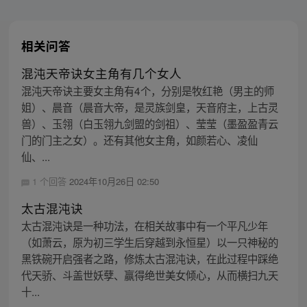
相关问答
混沌天帝诀女主角有几个女人
混沌天帝诀主要女主角有4个，分别是牧红艳（男主的师
姐）、晨音（晨音大帝，是灵族剑皇，天音府主，上古灵
兽）、玉翎（白玉翎九剑盟的剑祖）、莹莹（墨盈盈青云
门的门主之女）。还有其他女主角，如颜若心、凌仙
仙、...
1 个回答
2024年10月26日 02:50
太古混沌诀
太古混沌诀是一种功法，在相关故事中有一个平凡少年
（如萧云，原为初三学生后穿越到永恒星）以一只神秘的
黑铁碗开启强者之路，修炼太古混沌诀，在此过程中踩绝
代天骄、斗盖世妖孽、赢得绝世美女倾心，从而横扫九天
十...