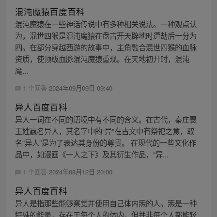
混沌魔猿百度百科
混沌魔猿在一些神话传说中有多种相关说法。一种观点认
为，混世四猴是混沌魔猿在盘古开天辟地时遭劫后一分为
四。在部分穿越西游的故事中，主角融合混世四猴的血脉
资质，使顶级血脉混沌魔猿重现。在天地初开时，混沌
魔...
1 个回答
2024年09月09日 09:40
异人百度百科
异人一词在不同的语境中有不同的含义。在古代，秦庄襄
王姓嬴名异人，其名字中的“异”在古文中有祭祀之意，取
名“异人”是为了表达其身份的尊贵。 在现代的一些文化作
品中，如漫画《一人之下》及其衍生作品，“异...
1 个回答
2024年08月12日 20:00
异人百度百科
异人是指那些能够察觉并使用自己体内炁的人。炁是一种
特殊的能量，存在于每个人的体内，但并非每个人都能轻