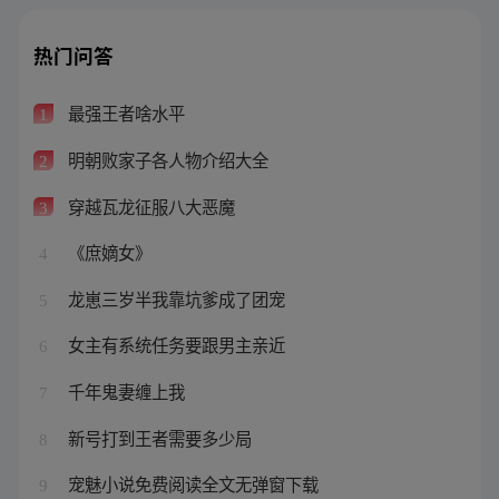
热门问答
最强王者啥水平
1
明朝败家子各人物介绍大全
2
穿越瓦龙征服八大恶魔
3
《庶嫡女》
4
龙崽三岁半我靠坑爹成了团宠
5
女主有系统任务要跟男主亲近
6
千年鬼妻缠上我
7
新号打到王者需要多少局
8
宠魅小说免费阅读全文无弹窗下载
9