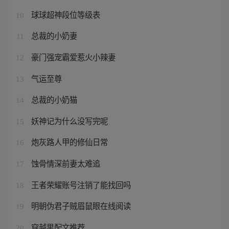
球球超神段位等级表
10
总裁的小奶妻
11
豪门强宠霸爱惹火小辣妻
12
气运至尊
13
总裁的小奶猫
14
妖神记为什么没写完呢
15
炮灰路人甲的修仙日常
16
蚀骨情深前妻太难追
17
王者荣耀账号注销了能找回吗
18
明朝伪君子贼眉鼠眼在线阅读
19
穿越男配文推荐
20