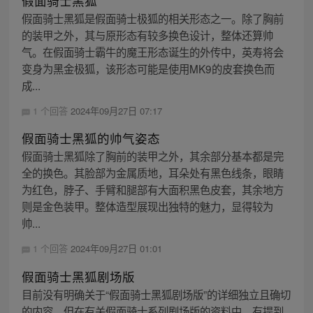
假面骑士黑狐
假面骑士黑狐是假面骑士极狐的相关形态之一。除了胸前
的装甲之外，其与原形态有较多换色设计，整体还算帅
气。在假面骑士霸牛的魔王形态诞生的外传中，英寿将会
变身为黑金极狐，该形态可能是使用MK9的皮套换色而
成...
1 个回答
2024年09月27日 07:17
假面骑士黑狐的帅气姿态
假面骑士黑狐除了胸前的装甲之外，其余部分基本都是完
全的换色。其脸部为金属质地，耳朵处有黑色线条，眼睛
为红色，脖子、手臂和腿部有大面积黑色皮套，其余地方
则是金色装甲。整体造型展现出独特的魅力，显得较为
帅...
1 个回答
2024年09月27日 01:01
假面骑士黑狐剧场版
目前没有明确关于“假面骑士黑狐剧场版”的详细独立且确切
的内容。但在有关假面骑士系列剧场版的资料中，有提到