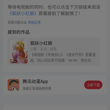
等待电视剧的同时，也可以点击下方链接来阅读
《狐妖小红娘》
原著提前了解剧情了！
答案问题点击
举报反馈
提到的作品
狐妖小红娘
小新 · 古风 · 妖怪
【电视剧《天地剑心》《淮水竹亭》原著漫
画，剑心对应章节指路：39-85，淮水对应
章节指路272-301】 迷糊萝莉小狐妖，正太
道士没节操。自古人妖生死恋，千载孽缘一
线牵。（每周周四更新。）
腾讯动漫App
立即下载
海量正版漫画畅快看