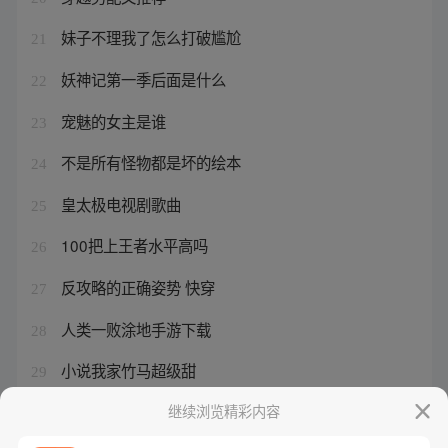
妹子不理我了怎么打破尴尬
21
妖神记第一季后面是什么
22
宠魅的女主是谁
23
不是所有怪物都是坏的绘本
24
皇太极电视剧歌曲
25
100把上王者水平高吗
26
反攻略的正确姿势 快穿
27
人类一败涂地手游下载
28
小说我家竹马超级甜
29
史上最强在线阅读
继续浏览精彩内容
30