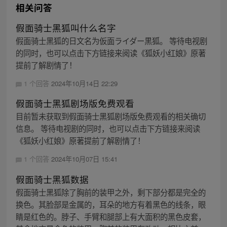
相关问答
假面骑士黑狐叫什么名字
假面骑士黑狐的日文名为仮面ライダー黒狐。 等待电视剧
的同时，也可以点击下方链接来阅读《狐妖小红娘》原著
提前了解剧情了！
1 个回答
2024年10月14日 22:29
假面骑士黑狐剧场版免费观看
目前暂未获取到假面骑士黑狐剧场版免费观看的相关确切
信息。 等待电视剧的同时，也可以点击下方链接来阅读
《狐妖小红娘》原著提前了解剧情了！
1 个回答
2024年10月07日 15:41
假面骑士黑狐数据
假面骑士黑狐除了胸前的装甲之外，剩下部分都是完全的
换色。其脸部是金属的，耳朵的地方有着黑色的线条，眼
睛是红色的。脖子、手臂和腿部上有大面积的黑色皮套，